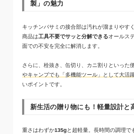
製」の魅力
キッチンバサミの接合部は汚れが溜まりやす
商品は
工具不要でサッと分解できる
オールス
面での不安を完全に解消します。
さらに、栓抜き、缶切り、カニ割りといった
やキャンプでも「多機能ツール」として大活
いポイントです。
新生活の贈り物にも！軽量設計と
重さはわずか
135g
と超軽量。長時間の調理で