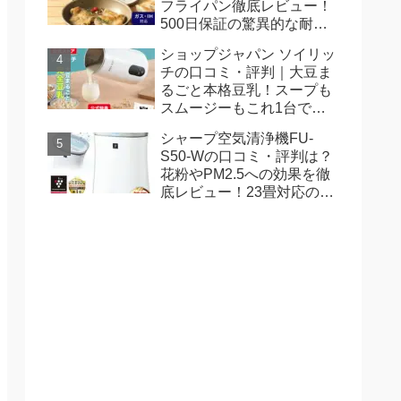
フライパン徹底レビュー！
500日保証の驚異的な耐久
性と使いやすさ
ショップジャパン ソイリッ
チの口コミ・評判｜大豆ま
るごと本格豆乳！スープも
スムージーもこれ1台で手
軽に
シャープ空気清浄機FU-
S50-Wの口コミ・評判は？
花粉やPM2.5への効果を徹
底レビュー！23畳対応の実
力