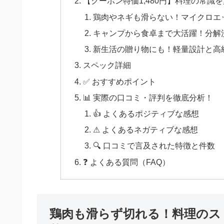
【クーポン特価1,480円】料理の常
鶏肉やネギも滑らない！マイクロエ
キャンプから食卓まで大活躍！分解
新生活の贈り物にも！軽量設計と高
スペック詳細
✅ おすすめポイント
📊 実際の口コミ・評判を徹底分析！
👍 よくあるポジティブな感想
⚠ よくあるネガティブな感想
🔍 口コミで言及された特徴と件数
❓ よくある質問（FAQ）
鶏肉も滑らず切れる！料理のス