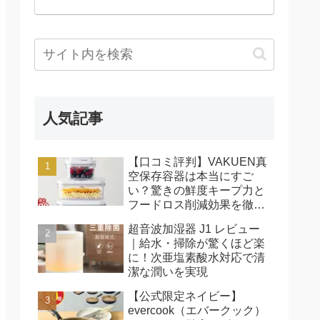
人気記事
【口コミ評判】VAKUEN真
空保存容器は本当にすご
い？驚きの鮮度キープ力と
フードロス削減効果を徹底
レビュー
超音波加湿器 J1 レビュー
｜給水・掃除が驚くほど楽
に！次亜塩素酸水対応で清
潔な潤いを実現
【公式限定ネイビー】
evercook（エバークック）