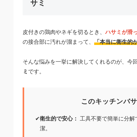
サミ
皮付きの鶏肉やネギを切るとき、
ハサミが滑
の接合部に汚れが溜まって、
「本当に衛生的
そんな悩みを一挙に解決してくれるのが、今
ミ
です。
このキッチンバサ
衛生的で安心：
工具不要で簡単に分解
潔。