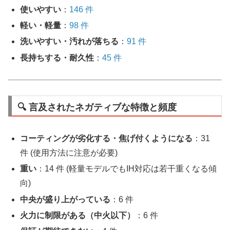
使いやすい
：
146 件
軽い・軽量
：
98 件
洗いやすい・汚れが落ちる
：
91 件
長持ちする・耐久性
：
45 件
🔍 言及されたネガティブな特徴と頻度
コーティングが劣化する・焦げ付くようになる
：31
件 (使用方法に注意が必要)
重い
：14 件 (軽量モデルでもIH対応は若干重くなる傾
向)
中央が盛り上がっている
：6 件
火力に制限がある（中火以下）
：6 件