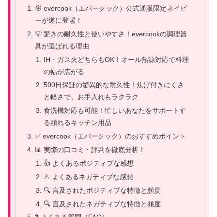
🎯 evercook（エバークック）公式通販限定ネイビ
ーが遂に登場！
💡 驚きの耐久性と使いやすさ！evercookの調理器
具が選ばれる理由
IH・ガス火どちらもOK！オール熱源対応で料理
の幅が広がる
500日保証の驚異的な耐久性！焦げ付きにくさ
と軽さで、お手入れもラクラク
食洗機対応も可能！忙しいあなたをサポートす
る頼れるキッチン用品
✅ evercook（エバークック）のおすすめポイント
📊 実際の口コミ・評判を徹底分析！
👍 よくあるポジティブな感想
⚠ よくあるネガティブな感想
🔍 言及されたポジティブな特徴と頻度
🔍 言及されたネガティブな特徴と頻度