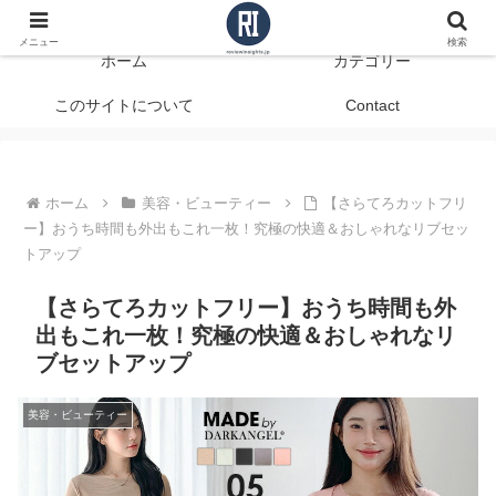
データで見る、本当に役立つ商品レビュー
メニュー
検索
ホーム
カテゴリー
このサイトについて
Contact
ホーム
美容・ビューティー
【さらてろカットフリ
ー】おうち時間も外出もこれ一枚！究極の快適＆おしゃれなリブセッ
トアップ
【さらてろカットフリー】おうち時間も外
出もこれ一枚！究極の快適＆おしゃれなリ
ブセットアップ
美容・ビューティー