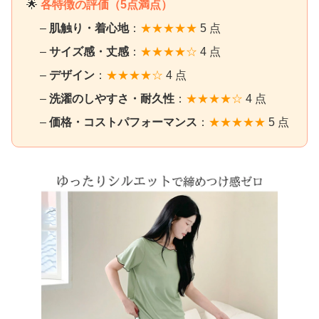
🌟
各特徴の評価（5点満点）
–
肌触り・着心地
：
★★★★★
5 点
–
サイズ感・丈感
：
★★★★☆
4 点
–
デザイン
：
★★★★☆
4 点
–
洗濯のしやすさ・耐久性
：
★★★★☆
4 点
–
価格・コストパフォーマンス
：
★★★★★
5 点