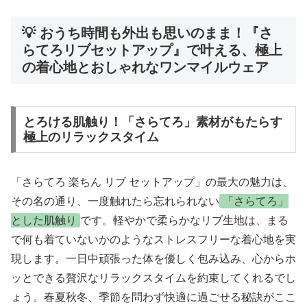
💡 おうち時間も外出も思いのまま！『さ
らてろリブセットアップ』で叶える、極上
の着心地とおしゃれなワンマイルウェア
とろける肌触り！「さらてろ」素材がもたらす
極上のリラックスタイム
「さらてろ 楽ちん リブ セットアップ」の最大の魅力は、
その名の通り、一度触れたら忘れられない
「さらてろ」
とした肌触り
です。軽やかで柔らかなリブ生地は、まる
で何も着ていないかのようなストレスフリーな着心地を実
現します。一日中頑張った体を優しく包み込み、心からホ
ッとできる贅沢なリラックスタイムを約束してくれるでし
ょう。春夏秋冬、季節を問わず快適に過ごせる秘訣がここ