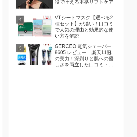
役で叶える本格リフトケア
VTシートマスク【選べる2
種セット】が凄い！口コミ
で人気の理由と効果的な使
い方を解説
GERCEO 電気シェーバー
8605 レビュー｜楽天11冠
の実力！深剃りと肌への優
しさを両立した口コミ・評
判を徹底解説