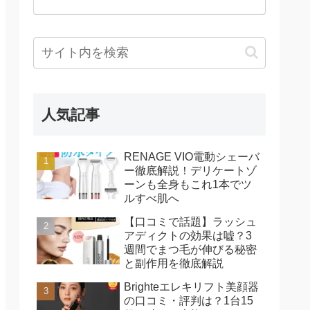
人気記事
RENAGE VIO電動シェーバ
ー徹底解説！デリケートゾ
ーンも全身もこれ1本でツ
ルすべ肌へ
【口コミで話題】ラッシュ
アディクトの効果は嘘？3
週間でまつ毛が伸びる秘密
と副作用を徹底解説
Brighteエレキリフト美顔器
の口コミ・評判は？1台15