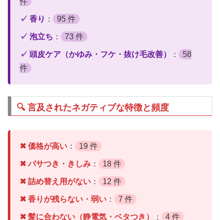
件
✓ 香り
：
95 件
✓ 泡立ち
：
73 件
✓ 頭皮ケア（かゆみ・フケ・抜け毛改善）
：
58
件
🔍 言及されたネガティブな特徴と頻度
✖ 価格が高い
：
19 件
✖ パサつき・きしみ
：
18 件
✖ 詰め替え用がない
：
12 件
✖ 香りが残らない・弱い
：
7 件
✖ 髪に合わない（静電気・ベタつき）
：
4 件