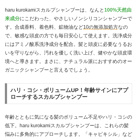
haru kurokamiスカルプシャンプーは、なんと
100%天然由
来成分
にこだわった、やさしいノンシリコンシャンプーで
す。合成香料、着色料、鉱物油など
10の無添加処方
なの
で、敏感な頭皮の方でも毎日安心して使えます。洗浄成分
にはアミノ酸系洗浄成分を配合。髪と頭皮に必要なうるお
いを守りながら、汚れを優しく洗い上げ、健やかな頭皮環
境へと導きます。まさに、ナチュラル派におすすめのオー
ガニックシャンプーと言えるでしょう。
ハリ・コシ・ボリュームUP！年齢サインにアプ
ローチするスカルプシャンプー
年齢とともに気になる髪のボリューム不足やハリ・コシの
低下。haru kurokamiスカルプシャンプーは、これらの髪
悩みに多角的にアプローチします。「キャピキシル」など