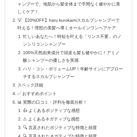
ャンプーで、地肌から髪全体まで手間なく健やかに美
しくケア！
💡 【20%OFF】haru kurokamiスカルプシャンプーで
叶える！理想の美髪へ導くオールインワンヘアケア
忙しいあなたへ！時短を叶える「リンス不要」のノ
ンシリコンシャンプー
100%天然由来成分で頭皮も髪も健やかに！アミノ
酸シャンプーの優しさを実感
ハリ・コシ・ボリュームUP！年齢サインにアプロー
チするスカルプシャンプー
スペック詳細
✅ おすすめポイント
📊 実際の口コミ・評判を徹底分析！
👍 よくあるポジティブな感想
⚠ よくあるネガティブな感想
🔍 言及されたポジティブな特徴と頻度
🔍 言及されたネガティブな特徴と頻度