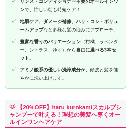
✓
リンス・コンディショナー不要のオールインワ
ン
で、忙しい朝も時短ケア！
✓
地肌ケア、ダメージ補修、ハリ・コシ・ボリュ
ームアップ
など多様な髪の悩みにアプローチ。
✓
豊富な香りのバリエーション
（柑橘、ラベンダ
ー、シトラス、ゆず）から
自由に選べる3本セ
ット
。
✓
アミノ酸系の優しい洗浄成分
が、頭皮と髪を健
やかに洗い上げます。
💡 【20%OFF】haru kurokamiスカルプシ
ャンプーで叶える！理想の美髪へ導くオー
ルインワンヘアケア