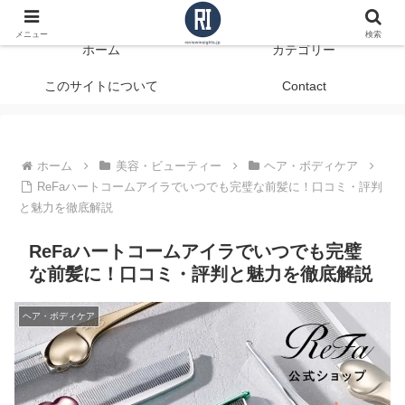
データで見る、本当に役立つ商品レビュー
メニュー
検索
ホーム
カテゴリー
このサイトについて
Contact
ホーム
美容・ビューティー
ヘア・ボディケア
ReFaハートコームアイラでいつでも完璧な前髪に！口コミ・評判
と魅力を徹底解説
ReFaハートコームアイラでいつでも完璧
な前髪に！口コミ・評判と魅力を徹底解説
ヘア・ボディケア