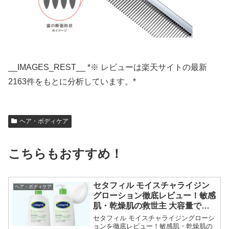
__IMAGES_REST__ *※ レビューは楽天サイトの最新
2163件をもとに分析しています。*
ヘア・ボディケア
こちらもおすすめ！
セタフィル モイスチャライジン
ヘア・ボディケア
グローション徹底レビュー！敏感
肌・乾燥肌の救世主 大容量で家
族みんなの全身保湿ケア
セタフィル モイスチャライジングローシ
ョンを徹底レビュー！敏感肌・乾燥肌の