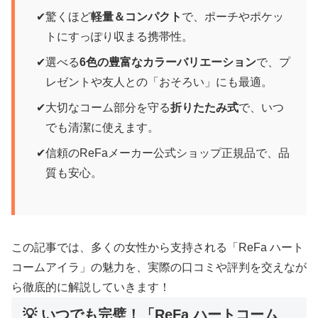
驚くほど
軽量＆コンパクト
で、ポーチやポケッ
トにすっぽり収まる携帯性。
選べる
6色の豊富なカラーバリエーション
で、プ
レゼントや友人との「おそろい」にも最適。
大切なコーム部分を守る
折りたたみ式
で、いつ
でも清潔に使えます。
信頼のReFaメーカー公式ショップ正規品で、品
質も安心。
この記事では、多くの女性から支持される「ReFa ハート
コームアイラ」の魅力を、実際の口コミや評判を交えなが
ら徹底的に解説していきます！
💡 いつでも完璧！「ReFa ハートコーム