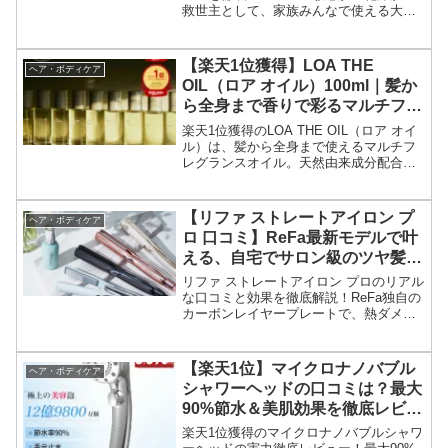
救世主として、家族みんなで使える大容
量・低刺激・高保湿の魅力を解説。口コ
ミ評判や使い方、お得な購入方法まで詳
しくご紹介します。
【楽天1位獲得】LOA THE
ヘア・ボディケア
OIL（ロア オイル）100ml｜髪か
ら全身まで香りで彩るマルチフレ
グランスオイル
楽天1位獲得のLOA THE OIL（ロア オイ
ル）は、髪から全身まで使えるマルチフ
レグランスオイル。天然由来成分配合
で、香水級の香りと高い保湿力であなた
の魅力を引き出します。送料無料でお届
け。
【リファ ストレートアイロン プ
ヘア・ボディケア
ロ 口コミ】ReFa最新モデルで叶
える、自宅でサロン級のツヤ髪！
ダメージレスでプロの仕上がりを
リファ ストレートアイロン プロのリアル
徹底解説
な口コミと効果を徹底解説！ReFa独自の
カーボンレイヤープレートで、熱ダメー
ジを最小限に抑え、自宅でサロン級のツ
ヤ髪を叶える秘密をご紹介します。
【楽天1位】マイクロナノバブル
ヘア・ボディケア
シャワーヘッドの口コミは？最大
90%節水＆美肌効果を徹底レビュ
ー
楽天1位獲得のマイクロナノバブルシャワ