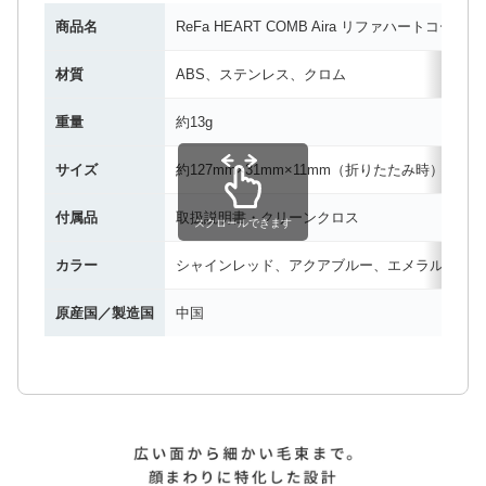
商品名
ReFa HEART COMB Aira リファハートコーム
材質
ABS、ステンレス、クロム
重量
約13g
サイズ
約127mm×31mm×11mm（折りたたみ時）
付属品
取扱説明書・クリーンクロス
スクロールできます
カラー
シャインレッド、アクアブルー、エメラルド、ロ
原産国／製造国
中国