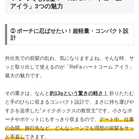
アイラ」3つの魅力
➀ ポーチに忍ばせたい！超軽量・コンパクト設
計
外出先での前髪の乱れ、気になりますよね。そんな時、サ
ッと取り出して使えるのが「ReFa ハートコーム アイラ」
最大の魅力です。
その重さは、なんと
約13gという驚きの軽さ！
折りたたむ
と手のひらに収まるコンパクト設計で、まさに持ち運びや
すさを追求した”メイクボックスの救世主”です。小さなポ
ーチやポケットにもすっきり収まるので、
デート中、仕事
の合間、旅行先など、どんなシーンでも理想の前髪をサッ
と手直し
できます。