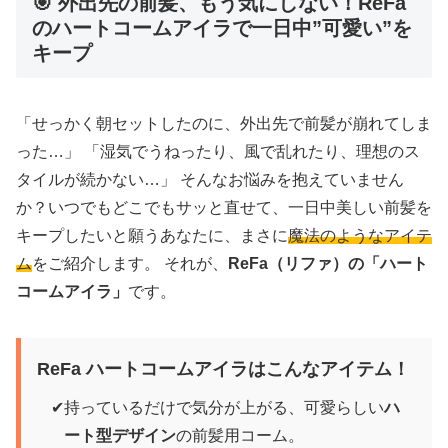
🎯 外出先の前髪、もう気にしない！ReFa
のハートコームアイラで一日中”可愛い”を
キープ
「せっかく朝セットしたのに、外出先で前髪が崩れてしま
った…」 「湿気でうねったり、風で乱れたり、理想のス
タイルが続かない…」 そんなお悩みを抱えていません
か？いつでもどこでもサッと直せて、一日中美しい前髪を
キープしたいと願うあなたに、まさに
魔法のようなアイテ
ム
をご紹介します。 それが、
ReFa（リファ）の「ハート
コームアイラ」
です。
ReFa ハートコームアイラはこんなアイテム！
持っているだけで気分が上がる、可愛らしい
ハ
ート型デザイン
の前髪用コーム。