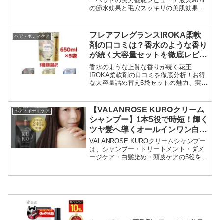
ーヘッドの実力徹底レビュー！最大90%
の節水効果と毛穴スッキリの美肌効果を
口コミと共に紹介。手元止水ボタン付き
でコスパ最強のバスタイム革命をあなた
に。
フレアフレグランスIROKA柔軟
ヘア・ボディケア
剤の口コミは？香水のような香り
が続く大容量セットを徹底レビュ
ー
香水のような上質な香りが続く花王
IROKA柔軟剤の口コミを徹底分析！お得
な大容量詰め替え5袋セットの魅力、実際
の評判、デメリットまで詳しくレビュ
ー。手間なくコスパ良く高級感を纏うな
ら今すぐチェック！
【VALANROSE KUROクリーム
ヘア・ボディケア
シャンプー】1本5役で時短！輝く
ツヤ髪へ導くオールインワン白髪
染めシャンプー
VALANROSE KUROクリームシャンプー
は、シャンプー・トリートメント・ダメ
ージケア・白髪染め・頭皮ケアの5役をこ
なす時短アイテム。累計200万本突破の人
気商品で、自然由来成分配合、ノンジア
ミン・ノンシリコン処方。男女問わず使
える、輝くツヤ髪へ導くオールインワン
白髪染めシャンプーです。