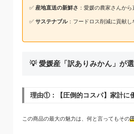
✅
産地直送の新鮮さ
：愛媛の農家さんから
✅
サステナブル
：フードロス削減に貢献し
💡 愛媛産「訳ありみかん」が
理由①：【圧倒的コスパ】家計に優
この商品の最大の魅力は、何と言ってもその