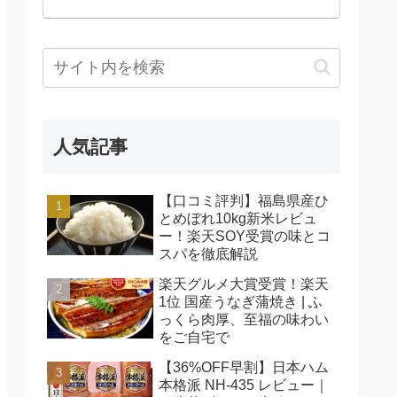
人気記事
【口コミ評判】福島県産ひ
とめぼれ10kg新米レビュ
ー！楽天SOY受賞の味とコ
スパを徹底解説
楽天グルメ大賞受賞！楽天
1位 国産うなぎ蒲焼き | ふ
っくら肉厚、至福の味わい
をご自宅で
【36%OFF早割】日本ハム
本格派 NH-435 レビュー｜