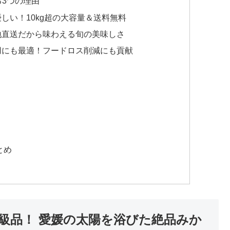
る3つの理由
しい！10kg超の大容量＆送料無料
地直送だから味わえる旬の美味しさ
用にも最適！フードロス削減にも貢献
とめ
級品！ 愛媛の太陽を浴びた絶品みか