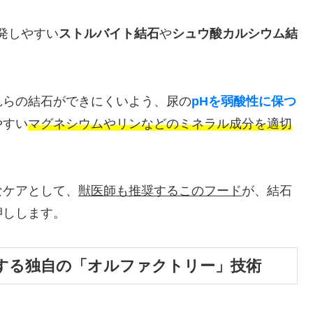
発しやすい
ストルバイト結石
や
シュウ酸カルシウム結
。
これらの結石ができにくいよう、尿の
pHを弱酸性に保つ
やすい
マグネシウムやリンなどのミネラル成分を適切
なケアとして、
獣医師も推奨するこのフード
が、結石
押しします。
する独自の「オルファクトリー」技術