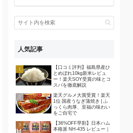
人気記事
【口コミ評判】福島県産ひ
とめぼれ10kg新米レビュ
ー！楽天SOY受賞の味とコ
スパを徹底解説
楽天グルメ大賞受賞！楽天
1位 国産うなぎ蒲焼き | ふ
っくら肉厚、至福の味わい
をご自宅で
【36%OFF早割】日本ハム
本格派 NH-435 レビュー｜