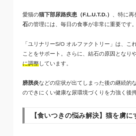
愛猫の
猫下部尿路疾患（F.L.U.T.D.）
、特に再
石
の管理には、毎日の食事が非常に重要です
「ユリナリーS/O オルファクトリー」は、
ことをサポート。さらに、結石の原因となり
に調整
しています。
膀胱炎
などの症状が出てしまった後の継続的
のできにくい健康な尿環境づくりを力強く後
【食いつきの悩み解決】猫を虜に