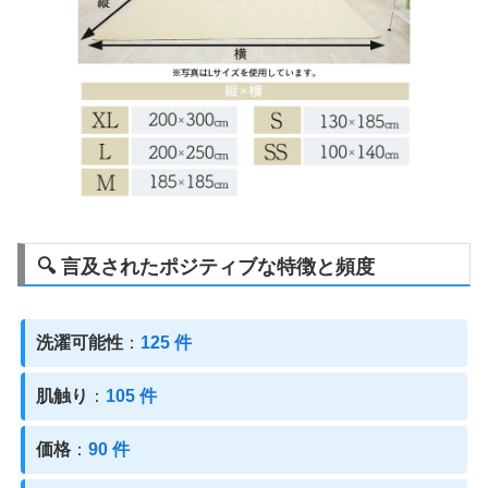
🔍 言及されたポジティブな特徴と頻度
洗濯可能性
：
125 件
肌触り
：
105 件
価格
：
90 件