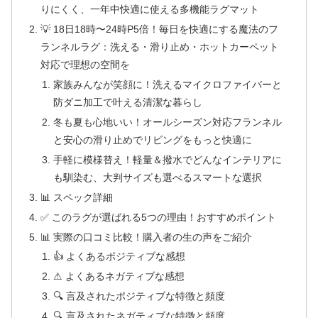
りにくく、一年中快適に使える多機能ラグマット
💡 18日18時〜24時P5倍！毎日を快適にする魔法のフ
ランネルラグ：洗える・滑り止め・ホットカーペット
対応で理想の空間を
家族みんなが笑顔に！洗えるマイクロファイバーと
防ダニ加工で叶える清潔な暮らし
冬も夏も心地いい！オールシーズン対応フランネル
と安心の滑り止めでリビングをもっと快適に
手軽に模様替え！軽量＆撥水でどんなインテリアに
も馴染む、大判サイズも選べるスマートな選択
📊 スペック詳細
✅ このラグが選ばれる5つの理由！おすすめポイント
📊 実際の口コミ比較！購入者の生の声をご紹介
👍 よくあるポジティブな感想
⚠ よくあるネガティブな感想
🔍 言及されたポジティブな特徴と頻度
🔍 言及されたネガティブな特徴と頻度