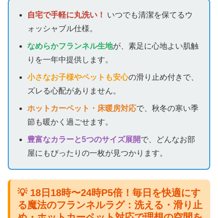
自宅で手軽に丸洗い！
いつでも清潔を保てるウ
ォッシャブル仕様。
なめらかフランネル生地
が、素足に心地よい肌触
りを一年中提供します。
小さなお子様やペットも安心
の滑り止め付きで、
ズレる心配がありません。
ホットカーペット・床暖房対応
で、秋冬の寒い季
節も暖かく過ごせます。
豊富なカラーと5つのサイズ展開
で、どんなお部
屋にもぴったりの一枚が見つかります。
💡 18日18時〜24時P5倍！毎日を快適にす
る魔法のフランネルラグ：洗える・滑り止
め・ホットカーペット対応で理想の空間を