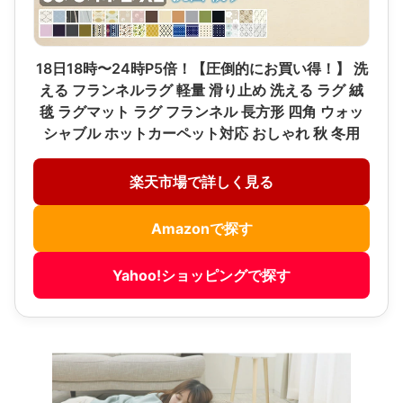
18日18時〜24時P5倍！【圧倒的にお買い得！】 洗
える フランネルラグ 軽量 滑り止め 洗える ラグ 絨
毯 ラグマット ラグ フランネル 長方形 四角 ウォッ
シャブル ホットカーペット対応 おしゃれ 秋 冬用
楽天市場で詳しく見る
Amazonで探す
Yahoo!ショッピングで探す