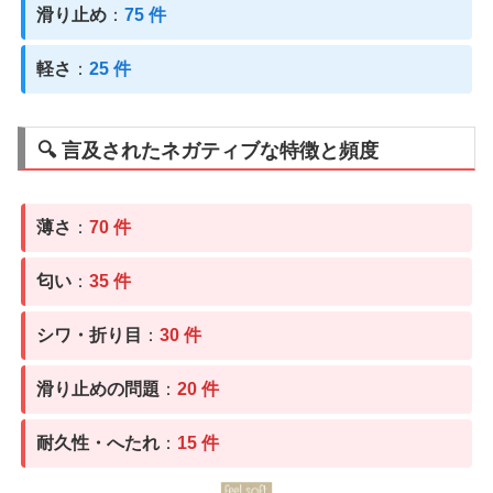
滑り止め
：
75 件
軽さ
：
25 件
🔍 言及されたネガティブな特徴と頻度
薄さ
：
70 件
匂い
：
35 件
シワ・折り目
：
30 件
滑り止めの問題
：
20 件
耐久性・へたれ
：
15 件