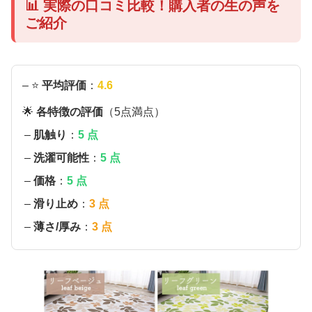
📊 実際の口コミ比較！購入者の生の声を
ご紹介
– ⭐
平均評価
：
4.6
🌟
各特徴の評価
（5点満点）
–
肌触り
：
5 点
–
洗濯可能性
：
5 点
–
価格
：
5 点
–
滑り止め
：
3 点
–
薄さ/厚み
：
3 点