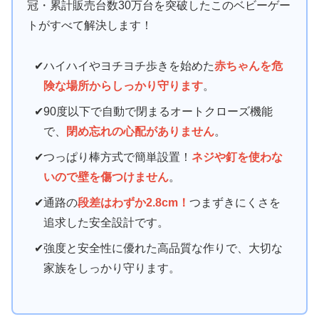
冠・累計販売台数30万台を突破したこのベビーゲー
トがすべて解決します！
ハイハイやヨチヨチ歩きを始めた
赤ちゃんを危
険な場所からしっかり守ります
。
90度以下で自動で閉まるオートクローズ機能
で、
閉め忘れの心配がありません
。
つっぱり棒方式で簡単設置！
ネジや釘を使わな
いので壁を傷つけません
。
通路の
段差はわずか2.8cm！
つまずきにくさを
追求した安全設計です。
強度と安全性に優れた高品質な作りで、大切な
家族をしっかり守ります。