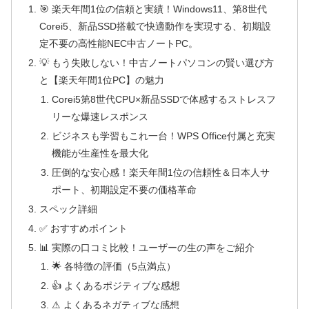
🎯 楽天年間1位の信頼と実績！Windows11、第8世代
Corei5、新品SSD搭載で快適動作を実現する、初期設
定不要の高性能NEC中古ノートPC。
💡 もう失敗しない！中古ノートパソコンの賢い選び方
と【楽天年間1位PC】の魅力
Corei5第8世代CPU×新品SSDで体感するストレスフ
リーな爆速レスポンス
ビジネスも学習もこれ一台！WPS Office付属と充実
機能が生産性を最大化
圧倒的な安心感！楽天年間1位の信頼性＆日本人サ
ポート、初期設定不要の価格革命
スペック詳細
✅ おすすめポイント
📊 実際の口コミ比較！ユーザーの生の声をご紹介
🌟 各特徴の評価（5点満点）
👍 よくあるポジティブな感想
⚠ よくあるネガティブな感想