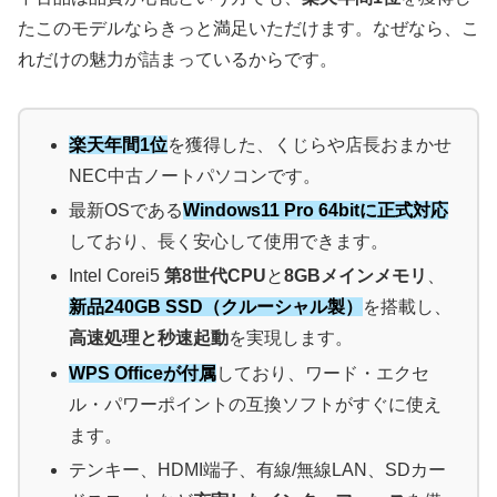
たこのモデルならきっと満足いただけます。なぜなら、こ
れだけの魅力が詰まっているからです。
楽天年間1位
を獲得した、くじらや店長おまかせ
NEC中古ノートパソコンです。
最新OSである
Windows11 Pro 64bitに正式対応
しており、長く安心して使用できます。
Intel Corei5
第8世代CPU
と
8GBメインメモリ
、
新品240GB SSD（クルーシャル製）
を搭載し、
高速処理と秒速起動
を実現します。
WPS Officeが付属
しており、ワード・エクセ
ル・パワーポイントの互換ソフトがすぐに使え
ます。
テンキー、HDMI端子、有線/無線LAN、SDカー