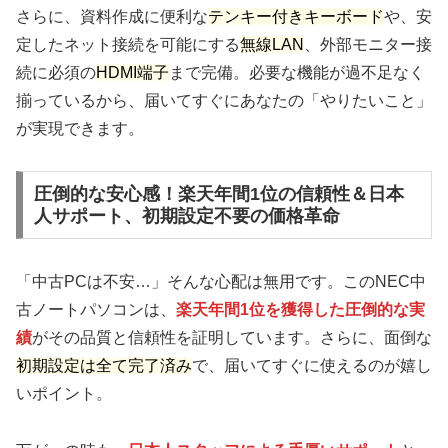
さらに、資料作成に便利な
テンキー付きキーボード
や、安
定したネット接続を可能にする
無線LAN
、外部モニター接
続に必須の
HDMI端子
まで完備。必要な機能が過不足なく
揃っているから、届いてすぐにあなたの「やりたいこと」
が実現できます。
圧倒的な安心感！楽天年間1位の信頼性＆日本
人サポート、初期設定不要の価格革命
「中古PCは不安…」そんな心配は無用です。このNEC中
古ノートパソコンは、
楽天年間1位を獲得した圧倒的な実
績
がその品質と信頼性を証明しています。さらに、面倒な
初期設定は全て完了済み
で、届いてすぐに使えるのが嬉し
いポイント。