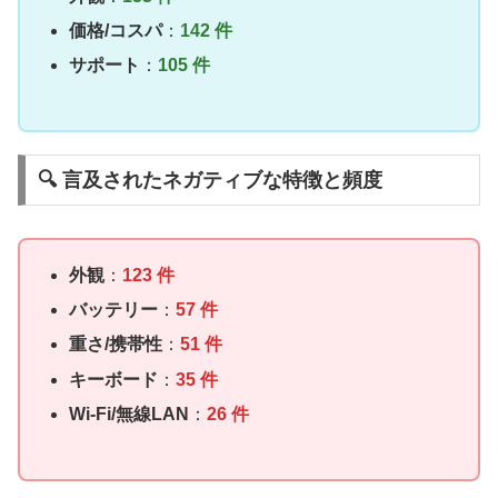
価格/コスパ
：
142 件
サポート
：
105 件
🔍 言及されたネガティブな特徴と頻度
外観
：
123 件
バッテリー
：
57 件
重さ/携帯性
：
51 件
キーボード
：
35 件
Wi-Fi/無線LAN
：
26 件