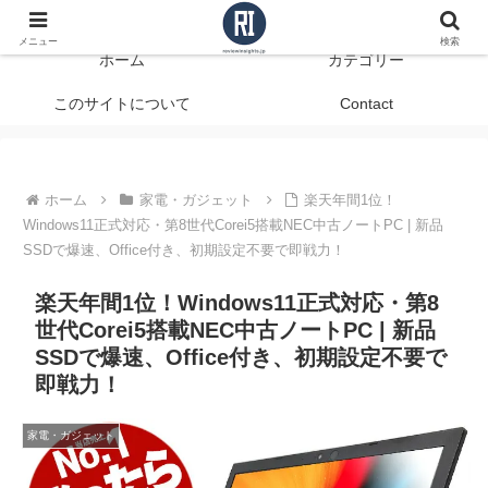
データで見る、本当に役立つ商品レビュー
メニュー
検索
ホーム
カテゴリー
このサイトについて
Contact
ホーム
家電・ガジェット
楽天年間1位！
Windows11正式対応・第8世代Corei5搭載NEC中古ノートPC | 新品
SSDで爆速、Office付き、初期設定不要で即戦力！
楽天年間1位！Windows11正式対応・第8
世代Corei5搭載NEC中古ノートPC | 新品
SSDで爆速、Office付き、初期設定不要で
即戦力！
家電・ガジェット