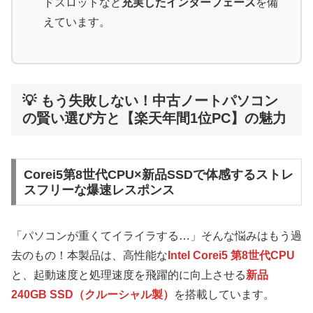
ドスロットなど
充実したインターフェース
を備
えています。
💡 もう失敗しない！中古ノートパソコン
の賢い選び方と【楽天年間1位PC】の魅力
Corei5第8世代CPU×新品SSDで体感するストレ
スフリーな爆速レスポンス
「パソコンが重くてイライラする…」そんな悩みはもう過
去のもの！本製品は、高性能な
Intel Corei5 第8世代CPU
と、起動速度と処理速度を飛躍的に向上させる
新品
240GB SSD（クルーシャル製）
を搭載しています。