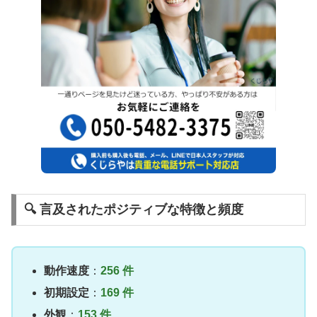
🔍 言及されたポジティブな特徴と頻度
動作速度
：
256 件
初期設定
：
169 件
外観
：
153 件