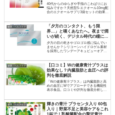
ー
40代からのゆらぎや手指のこわばりにお
悩みですか？天然型S-エクオール10mg配
合のエクオールサプリ3袋セットの効果や
口コミを徹底解説。医師監修の極小粒設
計で、無理なく毎日続けられる快適なケ
アをサポートします。
「夕方のコンタクト、もう限
健康・ヘルスケア
界…」と嘆くあなたへ。夜まで潤
いが続く、デジタル時代の瞳に究
極の休息を
夕方の目の乾きやゴロゴロ感に悩んでい
ませんか？シリコーンハイドロゲル素材
を採用したワンデーアキュビューオアシ
スなら、夜まで潤いが続き、快適な視界
をキープ。デジタル時代の眼精疲労対策
に最適な理由と、失敗しない購入術を解
【口コミ】Wの健康青汁プラスは
健康・ヘルスケア
説します。
効果なし？内臓脂肪と血圧への評
判を徹底解説
「Wの健康青汁プラス」は内臓脂肪と高
めの血圧にWでアプローチできる機能性
表示食品。口コミや評判を徹底分析し、
エラグ酸とGABAのリアルな効果を解説
します。抹茶風味で美味しいと人気の秘
密と、お得な購入方法もご紹介！
輝きの青汁 プラセンタ入り 60包
健康・ヘルスケア
入り｜野菜不足と美容ケアをこれ
1杯で！乳酸菌配合の贅沢青汁