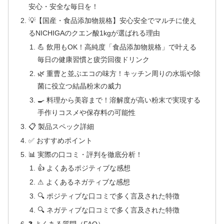
安心・安全な毎日を！
💡【国産・食品添加物規格】安心安全でマルチに使え
るNICHIGAのクエン酸1kgが選ばれる理由
💪 飲用もOK！高純度「食品添加物規格」で叶える
毎日の健康習慣と疲労回復ドリンク
🌿 重曹と並ぶエコの味方！キッチン周りの水垢や除
菌に役立つ結晶粉末の威力
🍳 料理から美容まで！溶解度が高い粉末で実現する
手作りコスメや保存料の可能性
📋 製品スペック詳細
✅ おすすめポイント
📊 実際の口コミ・評判を徹底分析！
👍 よくあるポジティブな感想
⚠ よくあるネガティブな感想
🔍 ポジティブな口コミで多く言及された特徴
🔍 ネガティブな口コミで多く言及された特徴
❓ よくある質問（FAQ）