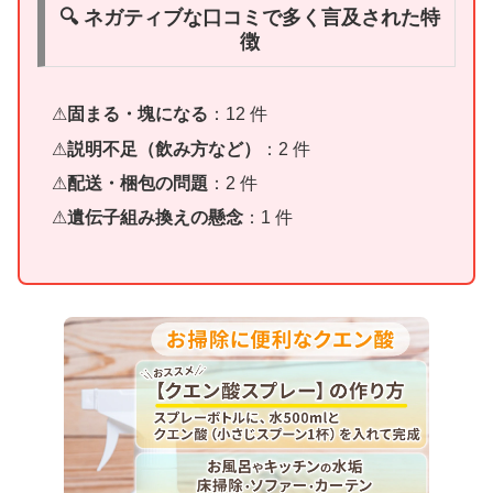
🔍 ネガティブな口コミで多く言及された特
徴
固まる・塊になる
：12 件
説明不足（飲み方など）
：2 件
配送・梱包の問題
：2 件
遺伝子組み換えの懸念
：1 件