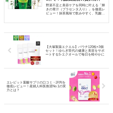
野菜不足と美容ケアを同時に叶える「輝
きの青汁（プラセンタ入り）」を徹底レ
ビュー！抹茶風味で飲みやすく、乳酸菌
も摂れる贅沢設計。お得な購入方法と口
コミ評価を解説し、あなたに最適なイン
ナーケア習慣を提案します。
【大塚製薬エクエル】パウチ120粒×3個
セット！ゆらぎ世代の健康と美容をサポ
ートするS-エクオールで毎日を軽やかに
エレビット葉酸サプリの口コミ・評判を
徹底レビュー！産婦人科医推奨No.1の実
力とは？