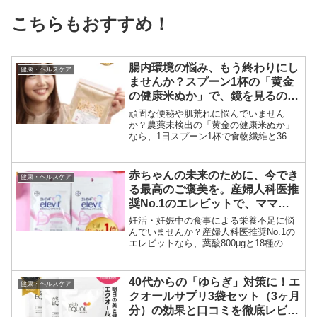
こちらもおすすめ！
腸内環境の悩み、もう終わりにし
健康・ヘルスケア
ませんか？スプーン1杯の「黄金
の健康米ぬか」で、鏡を見るのが
楽しくなる毎朝へ
頑固な便秘や肌荒れに悩んでいません
か？農薬未検出の「黄金の健康米ぬか」
なら、1日スプーン1杯で食物繊維と36種
の栄養素を手軽に補給。香ばしいきな粉
風味で続けやすく、自然な力で毎日のお
通じをスッキリ改善へと導きます。
赤ちゃんの未来のために、今でき
健康・ヘルスケア
る最高のご褒美を。産婦人科医推
奨No.1のエレビットで、ママの
不安を「一生モノの安心」に変え
妊活・妊娠中の食事による栄養不足に悩
ませんか？
んでいませんか？産婦人科医推奨No.1の
エレビットなら、葉酸800μgと18種の成
分で赤ちゃんの健やかな成長をサポー
ト。無味無臭でつわり中も飲みやすく、
一生モノの安心を届けます。
40代からの「ゆらぎ」対策に！エ
健康・ヘルスケア
クオールサプリ3袋セット（3ヶ月
分）の効果と口コミを徹底レビュ