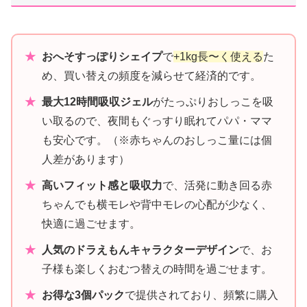
★
おへそすっぽりシェイプ
で
+1kg長〜く使える
た
め、買い替えの頻度を減らせて経済的です。
★
最大12時間吸収ジェル
がたっぷりおしっこを吸
い取るので、夜間もぐっすり眠れてパパ・ママ
も安心です。（※赤ちゃんのおしっこ量には個
人差があります）
★
高いフィット感と吸収力
で、活発に動き回る赤
ちゃんでも横モレや背中モレの心配が少なく、
快適に過ごせます。
★
人気のドラえもんキャラクターデザイン
で、お
子様も楽しくおむつ替えの時間を過ごせます。
★
お得な3個パック
で提供されており、頻繁に購入