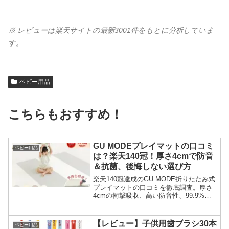
※ レビューは楽天サイトの最新3001件をもとに分析していま
す。
ベビー用品
こちらもおすすめ！
GU MODEプレイマットの口コミ
ベビー用品
は？楽天140冠！厚さ4cmで防音
＆抗菌、後悔しない選び方
楽天140冠達成のGU MODE折りたたみ式
プレイマットの口コミを徹底調査。厚さ
4cmの衝撃吸収、高い防音性、99.9%抗
菌など、赤ちゃんの安全と快適性を守る
魅力を解説します。後悔しない選び方や
購入前に知りたい点も紹介。
【レビュー】子供用歯ブラシ30本
ベビー用品