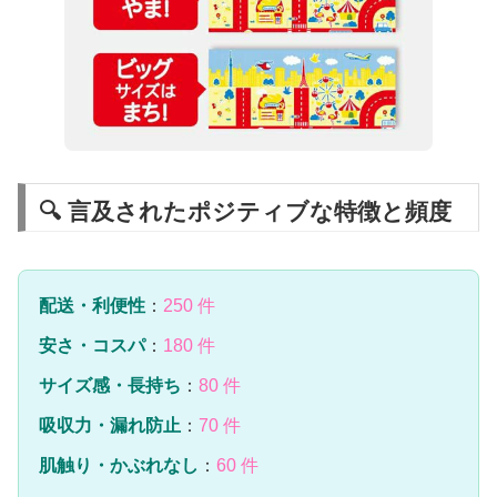
🔍 言及されたポジティブな特徴と頻度
配送・利便性
：
250 件
安さ・コスパ
：
180 件
サイズ感・長持ち
：
80 件
吸収力・漏れ防止
：
70 件
肌触り・かぶれなし
：
60 件