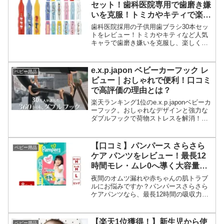
セット！歯科医院専用で歯磨き嫌
いを克服！トミカやキティで楽し
く本格ケア
歯科医院採用の子供用歯ブラシ30本セッ
トをレビュー！トミカやキティなど人気
キャラで歯磨き嫌いを克服し、楽しく本
格ケア。お得なクーポン情報も掲載。
e.x.p.japon ベビーカーフック レ
ベビー用品
ビュー｜おしゃれで便利！口コミ
で高評価の理由とは？
楽天ランキング1位のe.x.p.japonベビーカ
ーフック。おしゃれなデザインと強力な
ダブルフックで荷物ストレスを解消！口
コミ評価の高い理由と実際の使用感、サ
イベックス対応などFAQを徹底レビュー
します。お出かけを快適にする決定版ア
【口コミ】パンパース さらさら
ベビー用品
イテムです。
ケア パンツをレビュー！最長12
時間モレ・ムレ0へ導く大容量お
むつの魅力
夜間のオムツ漏れや赤ちゃんの肌トラブ
ルにお悩みですか？パンパースさらさら
ケアパンツなら、最長12時間の吸収力と
通気性で朝まで快適。大容量まとめ買い
でお得に手に入れる方法と、実際の口コ
ミによる性能評価を詳しく解説します。
【楽天1位獲得！】新生児から使
ベビー用品