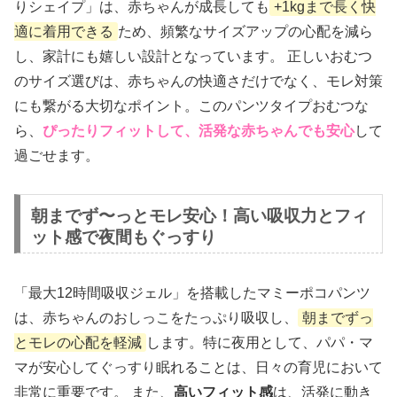
りシェイプ」は、赤ちゃんが成長しても
+1kgまで長く快
適に着用できる
ため、頻繁なサイズアップの心配を減ら
し、家計にも嬉しい設計となっています。 正しいおむつ
のサイズ選びは、赤ちゃんの快適さだけでなく、モレ対策
にも繋がる大切なポイント。このパンツタイプおむつな
ら、
ぴったりフィットして、活発な赤ちゃんでも安心
して
過ごせます。
朝までず〜っとモレ安心！高い吸収力とフィ
ット感で夜間もぐっすり
「最大12時間吸収ジェル」を搭載したマミーポコパンツ
は、赤ちゃんのおしっこをたっぷり吸収し、
朝までずっ
とモレの心配を軽減
します。特に夜用として、パパ・マ
マが安心してぐっすり眠れることは、日々の育児において
非常に重要です。 また、
高いフィット感
は、活発に動き