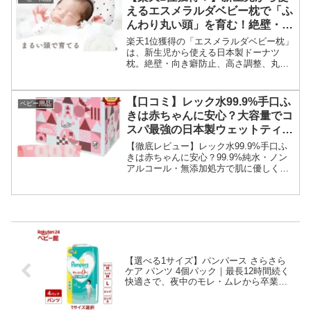
えるエスメラルダベビー枕で「ふ
んわり丸い頭」を育む！絶壁・向
き癖防止、丸洗いOKの日本製ド
楽天1位獲得の「エスメラルダベビー枕」
ーナツ枕
は、新生児から使える日本製ドーナツ
枕。絶壁・向き癖防止、高さ調整、丸洗
いOKで、赤ちゃんのふんわり丸い頭と快
適な眠りをサポートします。出産祝いに
も最適！
【口コミ】レック水99.9%手口ふ
ベビー用品
きは赤ちゃんに安心？大容量でコ
スパ最強の日本製ウェットティッ
シュを徹底レビュー
【徹底レビュー】レック水99.9%手口ふ
きは赤ちゃんに安心？99.9%純水・ノン
アルコール・無添加処方で肌に優しく、
1200枚の大容量でコスパ最強！日本製で
安心のウェットティッシュの口コミ・評
判・特徴を徹底解説します。
【選べる1サイズ】パンパース さらさら
ケア パンツ 4個パック｜最長12時間続く
快適さで、夜中のモレ・ムレから卒業！
赤ちゃんもママも笑顔になるおむつ