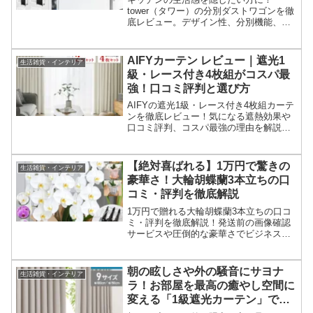
tower（タワー）の分別ダストワゴンを徹
底レビュー。デザイン性、分別機能、キ
ャスター付きの利便性を解説し、口コミ
からわかるメリット・デメリットを正直
にご紹介。あなたのキッチンをおしゃれ
AIFYカーテン レビュー｜遮光1
生活雑貨・インテリア
にスッキリさせましょう。
級・レース付き4枚組がコスパ最
強！口コミ評判と選び方
AIFYの遮光1級・レース付き4枚組カーテ
ンを徹底レビュー！気になる遮熱効果や
口コミ評判、コスパ最強の理由を解説。
朝の光を遮断し、快適な部屋を作るAIFY
カーテンの魅力を知って、理想のインテ
リアを手に入れましょう。
【絶対喜ばれる】1万円で驚きの
生活雑貨・インテリア
豪華さ！大輪胡蝶蘭3本立ちの口
コミ・評判を徹底解説
1万円で贈れる大輪胡蝶蘭3本立ちの口コ
ミ・評判を徹底解説！発送前の画像確認
サービスや圧倒的な豪華さでビジネスギ
フトにも最適。購入者の本音と満足度か
ら、最高の贈り物として選ばれる理由を
ご紹介します。
朝の眩しさや外の騒音にサヨナ
生活雑貨・インテリア
ラ！お部屋を最高の癒やし空間に
変える「1級遮光カーテン」で、