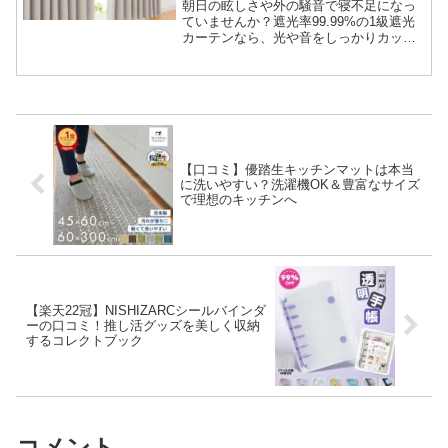
心から安らげる毎日を
朝日の眩しさや外の騒音で寝不足になっ
ていませんか？遮光率99.99%の1級遮光
カーテンなら、光や音をしっかりカット
し、断熱・防音効果で理想の安眠環境を
叶えます。フック付きですぐ設置できる
高機能カーテンで、快適な癒やしの空間
を手に入れましょう。
【口コミ】優踏生キッチンマットは本当
に洗いやすい？洗濯機OK＆豊富なサイズ
で理想のキッチンへ
【楽天22冠】NISHIZARCシールバインダ
ーの口コミ！推し活グッズを美しく収納
するコレクトブック
コメント