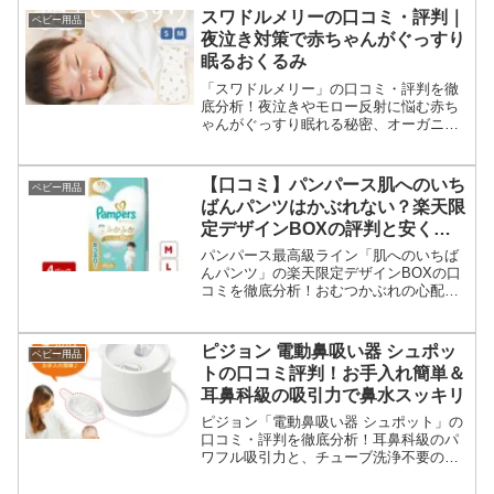
スワドルメリーの口コミ・評判｜
ベビー用品
夜泣き対策で赤ちゃんがぐっすり
眠るおくるみ
「スワドルメリー」の口コミ・評判を徹
底分析！夜泣きやモロー反射に悩む赤ち
ゃんがぐっすり眠れる秘密、オーガニッ
クコットン素材、バンザイ寝、おむつ替
えのしやすさまで詳しく解説。出産準備
やギフトにもおすすめのおくるみです。
【口コミ】パンパース肌へのいち
ベビー用品
ばんパンツはかぶれない？楽天限
定デザインBOXの評判と安く買
う方法
パンパース最高級ライン「肌へのいちば
んパンツ」の楽天限定デザインBOXの口
コミを徹底分析！おむつかぶれの心配や
漏れやすさの評判、そして最もお得に購
入できる方法を詳しく解説します。赤ち
ゃんの肌を守りながら、賢く買い物をし
ピジョン 電動鼻吸い器 シュポッ
ベビー用品
たいママ・パパ必見です。
トの口コミ評判！お手入れ簡単＆
耳鼻科級の吸引力で鼻水スッキリ
ピジョン「電動鼻吸い器 シュポット」の
口コミ・評判を徹底分析！耳鼻科級のパ
ワフル吸引力と、チューブ洗浄不要の驚
くほど簡単な手入れ方法が魅力。新生児
から使える安心設計で、赤ちゃんの鼻づ