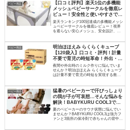
【口コミ評判】楽天1位の多機能
ベビー用品
メッシュベビーサークルを徹底レ
ビュー！安全性と使いやすさで選
ぶならコレ！
楽天ランキング100冠達成の多機能メッシ
ュベビーサークルを徹底レビュー！視界
を遮らない安心メッシュ、安全設計、簡
単な組み立てなど魅力を紹介。実際の口
コミ評判からデメリットも正直に解説
し、購入を検討しているパパママを徹底
明治ほほえみ らくらくキューブ
ベビー用品
サポートします。
【120袋入】口コミ・評判！計量
不要で育児の時短革命！外出・夜
間調ゆの救世主
夜間や外出時のミルク作りに悩んでいま
せんか？明治ほほえみ らくらくキューブ
は計量不要で育児の時短を実現する救世
主！口コミや評判、大容量パックの魅力
と共にご紹介します。購入してストレス
フリーな育児を始めましょう。
猛暑のベビーカーで汗びっしょり
ベビー用品
の我が子が可哀想…そんな悩みを
解決！BABYKURU COOL3で真
夏のお出かけを最高の笑顔に変え
夏のベビーカーのサウナ状態に悩んでい
ませんか？
ませんか？BABYKURU COOL3は強力フ
ァンと3箇所の保冷剤で赤ちゃんの背中を
さらさらに。熱中症対策にもなる快適な
お出かけを実現します。