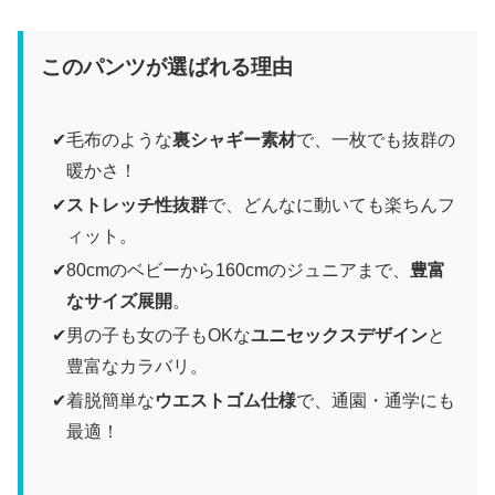
このパンツが選ばれる理由
毛布のような
裏シャギー素材
で、一枚でも抜群の
暖かさ！
ストレッチ性抜群
で、どんなに動いても楽ちんフ
ィット。
80cmのベビーから160cmのジュニアまで、
豊富
なサイズ展開
。
男の子も女の子もOKな
ユニセックスデザイン
と
豊富なカラバリ。
着脱簡単な
ウエストゴム仕様
で、通園・通学にも
最適！