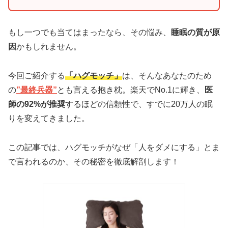
もし一つでも当てはまったなら、その悩み、
睡眠の質が原
因
かもしれません。
今回ご紹介する
「ハグモッチ」
は、そんなあなたのため
の
”最終兵器”
とも言える抱き枕。楽天でNo.1に輝き、
医
師の92%が推奨
するほどの信頼性で、すでに20万人の眠
りを変えてきました。
この記事では、ハグモッチがなぜ「人をダメにする」とま
で言われるのか、その秘密を徹底解剖します！