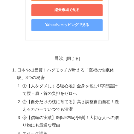
楽天市場で見る
Yahoo!ショッピングで見る
目次
日本No.1受賞！ハグモッチが叶える「至福の快眠体
験」3つの秘密
①【人をダメにする寝心地】全身を包むU字型設計
で腰・肩・首の負担をゼロへ
②【自分だけの枕に育てる】高さ調整自由自在！洗
えるカバーでいつでも清潔
③【信頼の実績】医師92%が推奨！大切な人への贈
り物にも最適な理由
スペック詳細