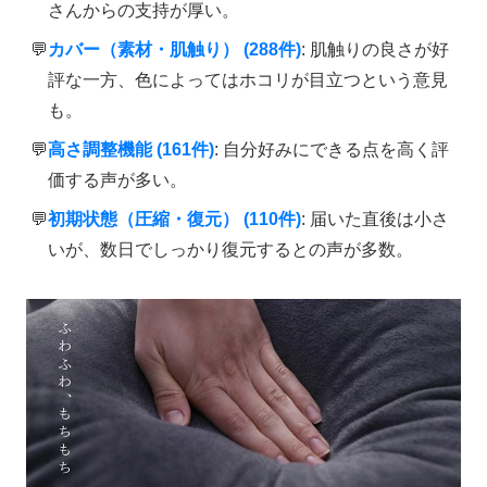
さんからの支持が厚い。
カバー（素材・肌触り） (288件)
: 肌触りの良さが好
評な一方、色によってはホコリが目立つという意見
も。
高さ調整機能 (161件)
: 自分好みにできる点を高く評
価する声が多い。
初期状態（圧縮・復元） (110件)
: 届いた直後は小さ
いが、数日でしっかり復元するとの声が多数。