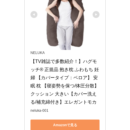
NELUKA
【TV雑誌で多数紹介！】ハグモ
ッチ® 正規品 抱き枕 ふわもち 妊
婦 【カバータイプ：ベロア】 安
眠 枕 【寝姿勢を保つ/体圧分散】 
クッション 大きい【カバー洗え
る/補充綿付き】エレガントモカ
neluka-001
Amazonで見る