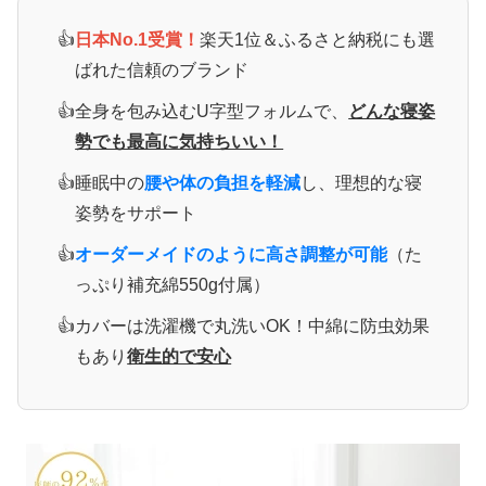
日本No.1受賞！
楽天1位＆ふるさと納税にも選
ばれた信頼のブランド
全身を包み込むU字型フォルムで、
どんな寝姿
勢でも最高に気持ちいい！
睡眠中の
腰や体の負担を軽減
し、理想的な寝
姿勢をサポート
オーダーメイドのように高さ調整が可能
（た
っぷり補充綿550g付属）
カバーは洗濯機で丸洗いOK！中綿に防虫効果
もあり
衛生的で安心