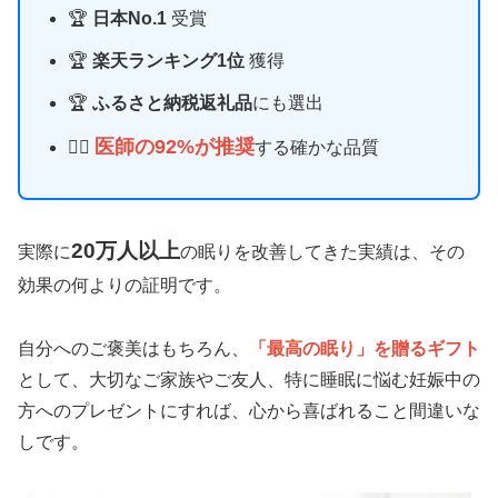
🏆
日本No.1
受賞
🏆
楽天ランキング1位
獲得
🏆
ふるさと納税返礼品
にも選出
医師の92%が推奨
👨‍⚕️
する確かな品質
20万人以上
実際に
の眠りを改善してきた実績は、その
効果の何よりの証明です。
自分へのご褒美はもちろん、
「最高の眠り」を贈るギフト
として、大切なご家族やご友人、特に睡眠に悩む妊娠中の
方へのプレゼントにすれば、心から喜ばれること間違いな
しです。