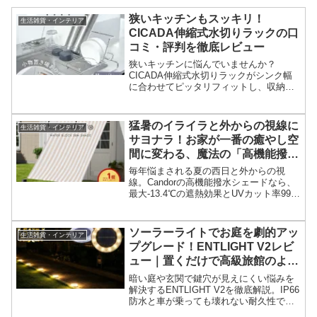
狭いキッチンもスッキリ！
生活雑貨・インテリア
CICADA伸縮式水切りラックの口
コミ・評判を徹底レビュー
狭いキッチンに悩んでいませんか？
CICADA伸縮式水切りラックがシンク幅
に合わせてピッタリフィットし、収納も
スリムで便利だと評判です。口コミや評
判、実際の機能性を徹底レビューし、購
入すべきか徹底解説します！
猛暑のイライラと外からの視線に
生活雑貨・インテリア
サヨナラ！お家が一番の癒やし空
間に変わる、魔法の「高機能撥水
シェード」
毎年悩まされる夏の西日と外からの視
線。Candorの高機能撥水シェードなら、
最大-13.4℃の遮熱効果とUVカット率99%
で、ベランダを涼しくプライベートな空
間に変えられます。エアコン効率を高め
て電気代を節約したい方におすすめで
ソーラーライトでお庭を劇的アッ
生活雑貨・インテリア
す。
プグレード！ENTLIGHT V2レビ
ュー｜置くだけで高級旅館のよう
なライティングを叶える防水ガー
暗い庭や玄関で鍵穴が見えにくい悩みを
デンライト
解決するENTLIGHT V2を徹底解説。IP66
防水と車が乗っても壊れない耐久性で、
置くだけで高級感のある夜景と安心の防