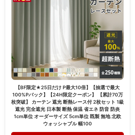
【BF限定★25日だけ P最大10倍】【抽選で最大
100%Pバック】【24H限定クーポン】 【累計70万
枚突破】 カーテン 遮光 断熱レース付 2枚セット 1級
遮光 完全遮光 日本製 断熱 保温 省エネ 防音 防炎
1cm単位 オーダーサイズ 5cm単位 既製 無地 北欧
ウォッシャブル 幅100