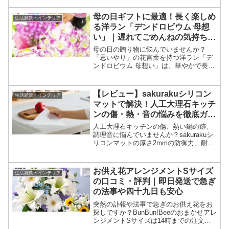
犯環境を実現します。
母の日ギフトに最適！長く楽しめ
生活雑貨・インテリア
る洋ラン「デンドロビウム 母想
い」｜遅れてごめんねの気持ちを
彩る特別な花贈り
母の日の贈り物に悩んでいませんか？
「思いやり」の花言葉を持つ洋ラン「デ
ンドロビウム 母想い」は、華やかで長く
楽しめるためギフトに最適。楽天ランキ
ング1位を獲得した人気の秘密や、初心者
でも安心の育て方、実際の口コミを徹底
【レビュー】sakurakuシリコン
生活雑貨・インテリア
分析してご紹介します。
マットで解決！人工大理石キッチ
ンの傷・熱・音の悩みを徹底ガー
ド
人工大理石キッチンの傷、熱い鍋の跡、
調理音に悩んでいませんか？sakurakuシ
リコンマットの厚さ2mmの防御力、耐熱
性、吸音効果を徹底レビュー。あなたの
調理ストレスを解消し、快適なキッチン
を実現する決定版アイテムの魅力を解説
お供え花アレンジメントSサイズ
生活雑貨・インテリア
します。
の口コミ・評判｜即日発送で急ぎ
の法事や四十九日も安心
突然の訃報や法事で急ぎのお供え花をお
探しですか？BunBun!Beeのおまかせアレ
ンジメントSサイズは14時までの注文で
翌日にお届け。コンパクトなお仏壇にも