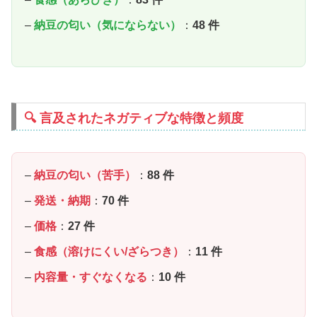
–
納豆の匂い（気にならない）
：
48 件
🔍 言及されたネガティブな特徴と頻度
–
納豆の匂い（苦手）
：
88 件
–
発送・納期
：
70 件
–
価格
：
27 件
–
食感（溶けにくい/ざらつき）
：
11 件
–
内容量・すぐなくなる
：
10 件