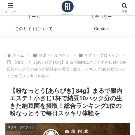
データで見る、本当に役立つ商品レビュー
メニュー
検索
ホーム
カテゴリー
このサイトについて
Contact
ホーム
健康・ヘルスケア
サプリ・プロテイン
【粉なっとう[あらびき] 84g】まるで腸内エステ！小さじ1杯で納
豆10パック分の生きた納豆菌を摂取！総合ランキング1位の粉なっと
うで毎日スッキリ体験を
【粉なっとう[あらびき] 84g】まるで腸内
エステ！小さじ1杯で納豆10パック分の生
きた納豆菌を摂取！総合ランキング1位の
粉なっとうで毎日スッキリ体験を
サプリ・プロテイン