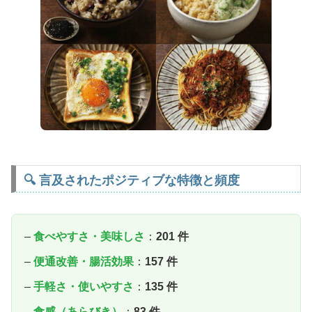
🔍 言及されたポジティブな特徴と頻度
–
食べやすさ・美味しさ
：
201 件
–
便通改善・腸活効果
：
157 件
–
手軽さ・使いやすさ
：
135 件
–
食感（あらびき）
：
83 件