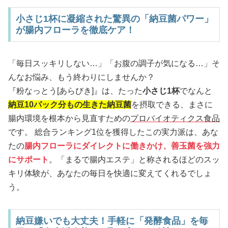
小さじ1杯に凝縮された驚異の「納豆菌パワー」
が腸内フローラを徹底ケア！
「毎日スッキリしない…」「お腹の調子が気になる…」そ
んなお悩み、もう終わりにしませんか？
『粉なっとう[あらびき]』は、たった
小さじ1杯
でなんと
納豆10パック分もの生きた納豆菌
を摂取できる、まさに
腸内環境を根本から見直すための
プロバイオティクス食品
です。 総合ランキング1位を獲得したこの実力派は、あな
たの
腸内フローラにダイレクトに働きかけ、善玉菌を強力
にサポート
。「まるで腸内エステ」と称されるほどのスッ
キリ体験が、あなたの毎日を快適に変えてくれるでしょ
う。
納豆嫌いでも大丈夫！手軽に「発酵食品」を毎