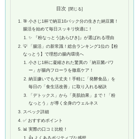
目次
🎯 小さじ1杯で納豆10パック分の生きた納豆菌！
腸活を始めて毎日スッキリ快適に！
✨ 『粉なっとう[あらびき]』が選ばれる理由
💡 「腸活」の新常識！総合ランキング1位の【粉
なっとう】で理想の腸内環境へ
小さじ1杯に凝縮された驚異の「納豆菌パワ
ー」が腸内フローラを徹底ケア！
納豆嫌いでも大丈夫！手軽に「発酵食品」を
毎日の「食生活改善」に取り入れる秘訣
「デトックス」から「美肌効果」まで！「粉
なっとう」が導く全身のウェルネス
スペック詳細
✅ おすすめポイント
📊 実際の口コミ比較！
👍 よくあるポジティブな感想