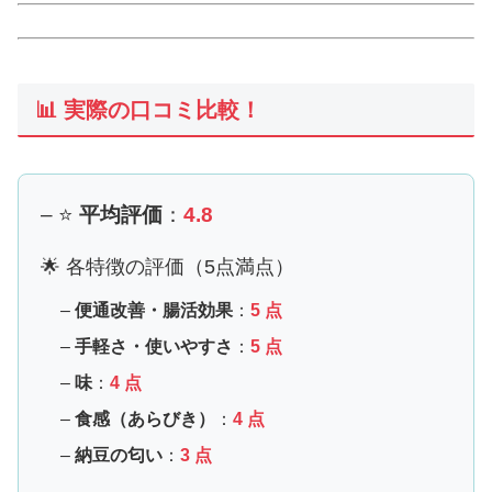
📊 実際の口コミ比較！
– ⭐
平均評価
：
4.8
🌟 各特徴の評価（5点満点）
–
便通改善・腸活効果
：
5 点
–
手軽さ・使いやすさ
：
5 点
–
味
：
4 点
–
食感（あらびき）
：
4 点
–
納豆の匂い
：
3 点