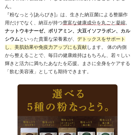
ん。
『粉なっとう[あらびき]』は、生きた納豆菌による整腸作
用だけでなく、納豆が持つ
豊富な健康成分を丸ごと凝縮
。
ナットウキナーゼ、ポリアミン、大豆イソフラボン、カル
シウム
といった貴重な栄養素が、
デトックスをサポート
し、美肌効果や免疫力アップにも貢献
します。 体の内側
から整えることで、毎日の健康維持はもちろん、若々しい
輝きと活力に満ちたあなたを応援。まさに全身をケアする
「飲む美容液」としても期待できます。