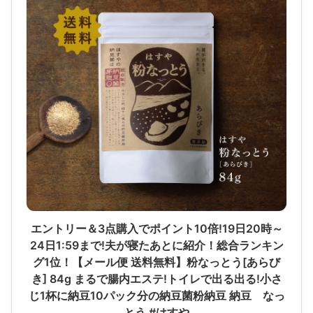
エントリー＆3点購入でポイント10倍!19日20時～
24日1:59まで!夫が寝たあとに紹介！総合ランキン
グ1位！【メール便 送料無料】粉なっとう[あらび
き] 84g まるで腸内エステ!トイレで出る出る!小さ
じ1杯に納豆10パック分の納豆菌粉納豆 納豆 なっ
とう #はすや