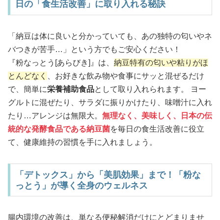
日の「食生活改善」に取り入れる秘訣
「納豆は体に良いと分かっていても、あの独特の匂いやネ
バつきが苦手…」という方でもご安心ください！
『粉なっとう[あらびき]』は、
納豆特有の匂いや粘りがほ
とんどなく
、お好きな飲み物や食事にサッと混ぜるだけ
で、簡単に
栄養補助食品
として取り入れられます。 ヨー
グルトに混ぜたり、サラダに振りかけたり、味噌汁に入れ
たり…アレンジは無限大。
無理なく、美味しく、日本の伝
統的な発酵食品である納豆菌
を毎日の食生活改善に役立
て、健康維持の習慣を手に入れましょう。
「デトックス」から「美肌効果」まで！「粉な
っとう」が導く全身のウェルネス
腸内環境の改善は、単なる便秘解消だけにとどまりませ