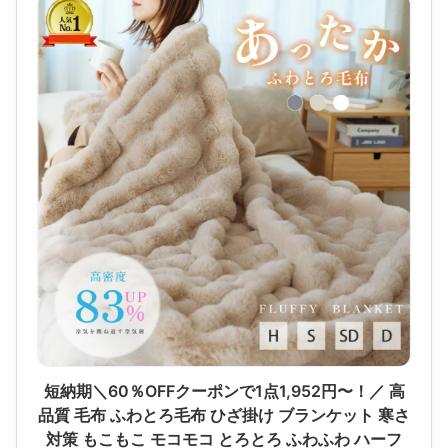
短納期＼60％OFFクーポンで1点1,952円〜！／ 高
品質 毛布 ふわとろ毛布 ひざ掛け ブランケット 寒さ
対策 もこもこ モコモコ とろとろ ふわふわ ハーフ