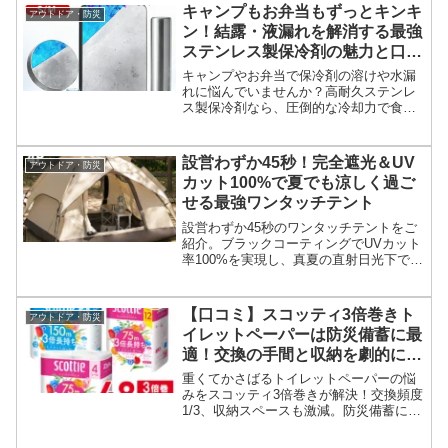
前に知るべき注意点も解説します。
キャンプもお弁当もずっとキンキ
アウトドア・防災
ン！結露・液漏れを解消する最強
ステンレス製保冷剤の魅力と口コ
ミを徹底検証
キャンプやお弁当で保冷剤の溶けや水漏
れに悩んでいませんか？高耐久ステンレ
ス製保冷剤なら、圧倒的な冷却力で食材
の鮮度を長時間キープ。結露や液漏れを
防ぐ一生モノの選び方と活用術を解説し
ます。
設営わずか45秒！完全遮光＆UV
アウトドア・防災
カット100%で夏でも涼しく過ご
せる最強ワンタッチテント
設営わずか45秒のワンタッチテントをご
紹介。ブラックコーティングでUVカット
率100%を実現し、真夏の直射日光下でも
涼しい空間を確保します。初心者や女性
でも簡単設営可能な最強テントで、快適
なアウトドア体験を始めましょう。
【口コミ】スコッティ3倍巻きト
アウトドア・防災
イレットペーパーは防災備蓄に最
適！交換の手間と収納を劇的に減
らす賢い選択
重くてかさばるトイレットペーパーの悩
みをスコッティ3倍巻きが解決！交換頻度
1/3、収納スペースも激減。防災備蓄にも
最適な長持ちトイレットペーパーの口コ
ミ・評判を徹底解説します。