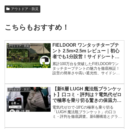
アウトドア・防災
こちらもおすすめ！
FIELDOOR ワンタッチタープテ
アウトドア・防災
ント 2.5m×2.5m レビュー｜初心
者でも1分設営！サイドシート付
で日差しも雨も怖くない最強キャ
累計100万台を突破したFIELDOORワン
ンプギア
タッチタープテントの魅力を徹底検証！
設営の簡単さや高い遮光性、サイドシー
トの使い勝手まで、口コミやスペックを
もとに詳しく紹介します。これ一台でキ
ャンプやイベントがもっと快適に。
【新6層 LUGH 魔法瓶ブランケッ
アウトドア・防災
ト】口コミ・評判は？電気代ゼロ
で極寒を乗り切る驚きの保温力を
徹底解説
電気代ゼロで-18℃の極寒も乗り切る
「LUGH 魔法瓶ブランケット」の口コ
ミ・評判を徹底調査。新6層構造とグラフ
ェン綿が実現する驚きの保温力と、アウ
トドア・防災での活用法をご紹介。購入