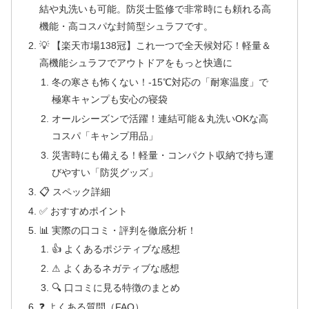
結や丸洗いも可能。防災士監修で非常時にも頼れる高
機能・高コスパな封筒型シュラフです。
💡 【楽天市場138冠】これ一つで全天候対応！軽量＆
高機能シュラフでアウトドアをもっと快適に
冬の寒さも怖くない！-15℃対応の「耐寒温度」で
極寒キャンプも安心の寝袋
オールシーズンで活躍！連結可能＆丸洗いOKな高
コスパ「キャンプ用品」
災害時にも備える！軽量・コンパクト収納で持ち運
びやすい「防災グッズ」
📋 スペック詳細
✅ おすすめポイント
📊 実際の口コミ・評判を徹底分析！
👍 よくあるポジティブな感想
⚠ よくあるネガティブな感想
🔍 口コミに見る特徴のまとめ
❓ よくある質問（FAQ）