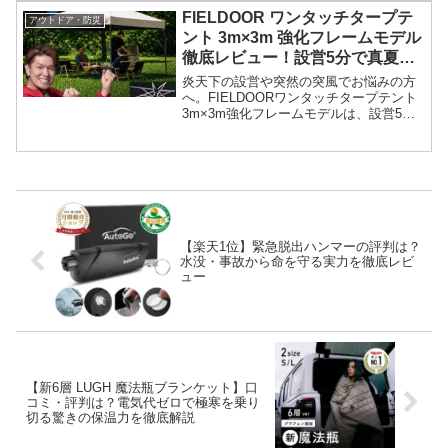
FIELDOOR ワンタッチタープテ
アウトドア・防災
ント 3m×3m 強化フレームモデル
徹底レビュー！設営5分で真夏を
涼しい特等席に
炎天下の設営や突然の突風でお悩みの方
へ。FIELDOORワンタッチタープテント
3m×3m強化フレームモデルは、設営5
分、UVカット率99.8%の遮熱性能で真夏
の屋外を涼しいリビングに一変。頑丈な8
本柱で風に強く、家族の安全と快適な休
日をサポートします。
【楽天1位】緊急脱出ハンマーの評判は？
水没・事故から命を守る実力を徹底レビ
ュー
【新6層 LUGH 魔法瓶ブランケット】口
コミ・評判は？電気代ゼロで極寒を乗り
切る驚きの保温力を徹底解説