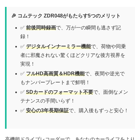
🎉 コムテック ZDR048がもたらす5つのメリット
✅
前後同時録画
で、万が一の瞬間も逃さず記
録！
✅
デジタルインナーミラー機能
で、荷物や同乗
者に邪魔されない驚くほどクリアな後方視界を
実現！
✅
フルHD高画質＆HDR機能
で、夜間や逆光で
もナンバープレートまで鮮明！
✅
SDカードのフォーマット不要
で、面倒なメン
テナンスの手間いらず！
✅
安心の3年長期保証
で、購入後もずっと安心！
高機能ドライブレコーダーで、あなたのカーライフをより