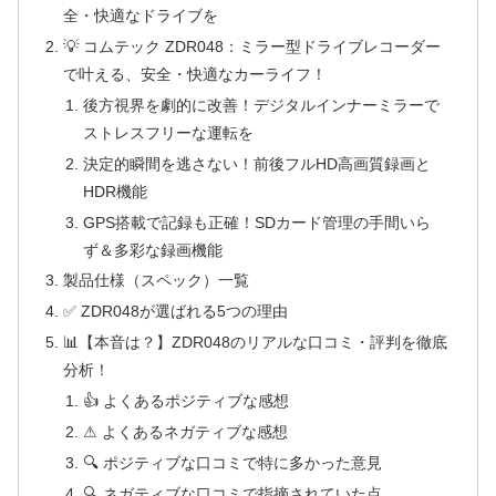
全・快適なドライブを
💡 コムテック ZDR048：ミラー型ドライブレコーダー
で叶える、安全・快適なカーライフ！
後方視界を劇的に改善！デジタルインナーミラーで
ストレスフリーな運転を
決定的瞬間を逃さない！前後フルHD高画質録画と
HDR機能
GPS搭載で記録も正確！SDカード管理の手間いら
ず＆多彩な録画機能
製品仕様（スペック）一覧
✅ ZDR048が選ばれる5つの理由
📊【本音は？】ZDR048のリアルな口コミ・評判を徹底
分析！
👍 よくあるポジティブな感想
⚠ よくあるネガティブな感想
🔍 ポジティブな口コミで特に多かった意見
🔍 ネガティブな口コミで指摘されていた点