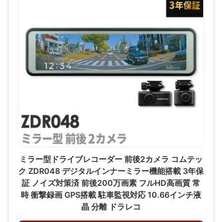
ミラー型ドライブレコーダー 前後2カメラ コムテッ
ク ZDR048 デジタルインナーミラー機能搭載 3年保
証 ノイズ対策済 前後200万画素 フルHD高画質 常
時 衝撃録画 GPS搭載 駐車監視対応 10.66インチ液
晶 分離 ドラレコ