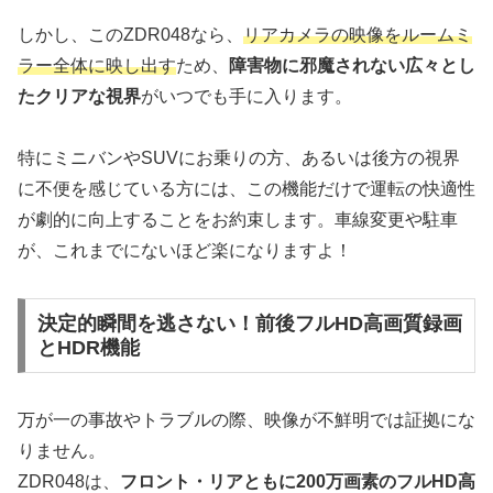
しかし、このZDR048なら、
リアカメラの映像をルームミ
ラー全体に映し出す
ため、
障害物に邪魔されない広々とし
たクリアな視界
がいつでも手に入ります。
特にミニバンやSUVにお乗りの方、あるいは後方の視界
に不便を感じている方には、この機能だけで運転の快適性
が劇的に向上することをお約束します。車線変更や駐車
が、これまでにないほど楽になりますよ！
決定的瞬間を逃さない！前後フルHD高画質録画
とHDR機能
万が一の事故やトラブルの際、映像が不鮮明では証拠にな
りません。
ZDR048は、
フロント・リアともに200万画素のフルHD高