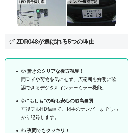
✅ ZDR048が選ばれる5つの理由
👍
驚きのクリアな後方視界！
同乗者や荷物を気にせず、広範囲を鮮明に確
認できるデジタルインナーミラー機能。
👍
“もしも”の時も安心の超高画質！
前後フルHD録画で、相手のナンバーまでしっ
かり記録します。
👍
夜間でもクッキリ！