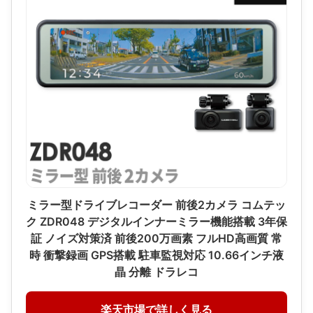
ミラー型ドライブレコーダー 前後2カメラ コムテッ
ク ZDR048 デジタルインナーミラー機能搭載 3年保
証 ノイズ対策済 前後200万画素 フルHD高画質 常
時 衝撃録画 GPS搭載 駐車監視対応 10.66インチ液
晶 分離 ドラレコ
楽天市場で詳しく見る