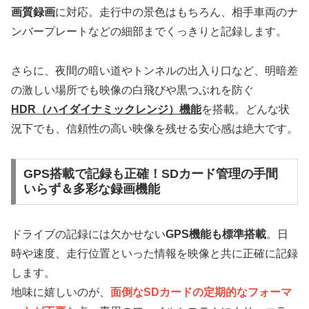
画質録画
に対応。走行中の景色はもちろん、相手車両のナ
ンバープレートなどの細部までくっきりと記録します。
さらに、夜間の暗い道やトンネルの出入り口など、明暗差
の激しい場所でも映像の白飛びや黒つぶれを防ぐ
HDR（ハイダイナミックレンジ）機能
を搭載。どんな状
況下でも、信頼性の高い映像を残せる安心感は絶大です。
GPS搭載で記録も正確！SDカード管理の手間
いらず＆多彩な録画機能
ドライブの記録には欠かせない
GPS機能も標準搭載
。日
時や速度、走行位置といった情報を映像と共に正確に記録
します。
地味に嬉しいのが、
面倒なSDカードの定期的なフォーマ