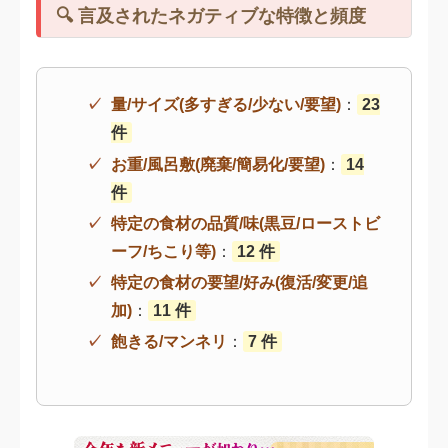
🔍 言及されたネガティブな特徴と頻度
量/サイズ(多すぎる/少ない/要望)
：
23
件
お重/風呂敷(廃棄/簡易化/要望)
：
14
件
特定の食材の品質/味(黒豆/ローストビ
ーフ/ちこり等)
：
12 件
特定の食材の要望/好み(復活/変更/追
加)
：
11 件
飽きる/マンネリ
：
7 件