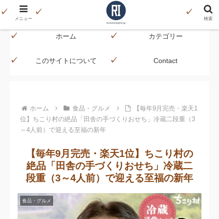
データで見る、本当に役立つ商品レビュー
メニュー
検索
ホーム
カテゴリー
このサイトについて
Contact
ホーム
食品・グルメ
【毎年9月完売・楽天1
位】ちこり村の絶品「田舎の手づくりおせち」冷蔵二段重（3
～4人前）で迎える至福の新年
【毎年9月完売・楽天1位】ちこり村の
絶品「田舎の手づくりおせち」冷蔵二
段重（3～4人前）で迎える至福の新年
食品・グルメ