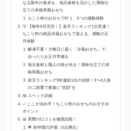
なる新年の食卓を。地元食材を活かした薄味仕
立ての本格和風おせち
ちこり村のおせちで叶う、5つの感動体験
💡 【毎年9月完売！】楽天ランキング1位常連！
ちこり村の絶品冷蔵おせちで迎える、感動の正
月体験
解凍不要！大晦日に届く「冷蔵おせち」で、
ゆったりお正月準備を
地元食材と職人の技が光る！薄味仕立ての本
格和風おせち
楽天ランキング9年連続1位の信頼！3〜4人前
の二段重で家族に“笑顔”を
🍱 スペック詳細
✅ ここが決め手！ちこり村のおせちのおすすめ
ポイント
📊 実際の口コミを徹底比較！
🌟 各特徴の評価（5点満点）