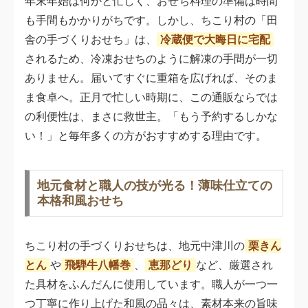
年末年始は何かと忙しく、おせち料理の準備は時間
も手間もかかりがちです。しかし、ちこり村の「田
舎の手づくりおせち」は、
冷蔵便で大晦日に宅配
されるため、冷凍おせちのように解凍の手間が一切
ありません。届いてすぐに重箱を広げれば、そのま
ま食卓へ。正月で忙しい時期に、この通販ならでは
の利便性は、まさに救世主。「もう予約するしかな
い！」と毎年多くの方がおすすめする理由です。
地元食材と職人の技が光る！薄味仕立ての
本格和風おせち
ちこり村の手づくりおせちは、地元中津川の
栗きん
とん
や
飛騨牛八幡巻
、
恵那どり
など、厳選され
た具材をふんだんに使用しています。職人が一つ一
つ丁寧に作り上げた和風の品々は、素材本来の旨味