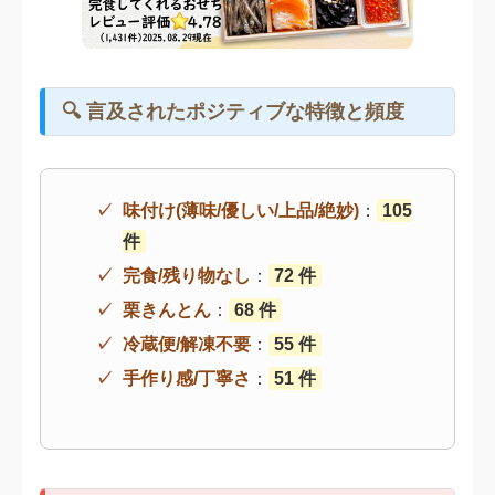
🔍 言及されたポジティブな特徴と頻度
味付け(薄味/優しい/上品/絶妙)
：
105
件
完食/残り物なし
：
72 件
栗きんとん
：
68 件
冷蔵便/解凍不要
：
55 件
手作り感/丁寧さ
：
51 件