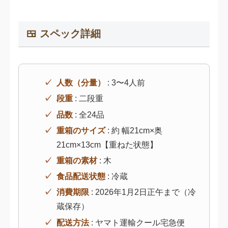
🍱 スペック詳細
人数（分量）
: 3〜4人前
段重
: 二段重
品数
: 全24品
重箱のサイズ
: 約 幅21cm×奥
21cm×13cm【重ねた状態】
重箱の素材
: 木
食品配送状態
: 冷蔵
消費期限
: 2026年1月2日正午まで（冷
蔵保存）
配送方法
: ヤマト運輸クール宅急便