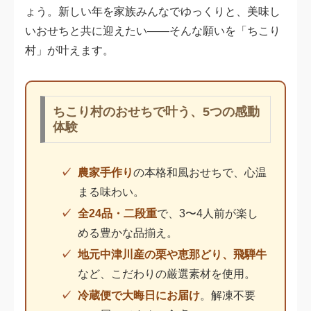
ょう。新しい年を家族みんなでゆっくりと、美味し
いおせちと共に迎えたい――そんな願いを「ちこり
村」が叶えます。
ちこり村のおせちで叶う、5つの感動
体験
農家手作り
の本格和風おせちで、心温
まる味わい。
全24品・二段重
で、3〜4人前が楽し
める豊かな品揃え。
地元中津川産の栗や恵那どり、飛騨牛
など、こだわりの厳選素材を使用。
冷蔵便で大晦日にお届け
。解凍不要