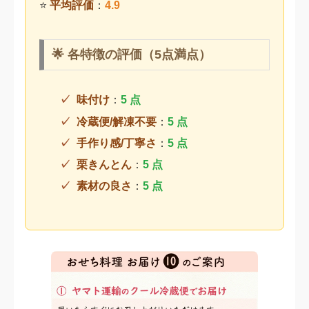
⭐
平均評価
：
4.9
🌟 各特徴の評価（5点満点）
味付け
：
5 点
冷蔵便/解凍不要
：
5 点
手作り感/丁寧さ
：
5 点
栗きんとん
：
5 点
素材の良さ
：
5 点