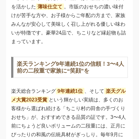
を活かした
薄味仕立て
。市販のおせちの濃い味付
けが苦手な方や、お子様からご年配の方まで、家族
みんなが安心して美味しく召し上がれる優しい味わ
いが特徴です。豪華24品で、ちこりなど縁起物も詰
まっています。
楽天ランキング9年連続1位の信頼！3〜4人
前の二段重で家族に“笑顔”を
楽天総合ランキング
9年連続1位
、そして
楽天グル
メ大賞2023受賞
という輝かしい実績は、多くのお
客様から選ばれ続ける「ちこり村の田舎の手づくり
おせち」が、おすすめできる品質の証です。3〜4人
前にちょうど良いボリュームの二段重には、正月に
ぴったりの和風の伝統具材がぎっしり。毎年9月に