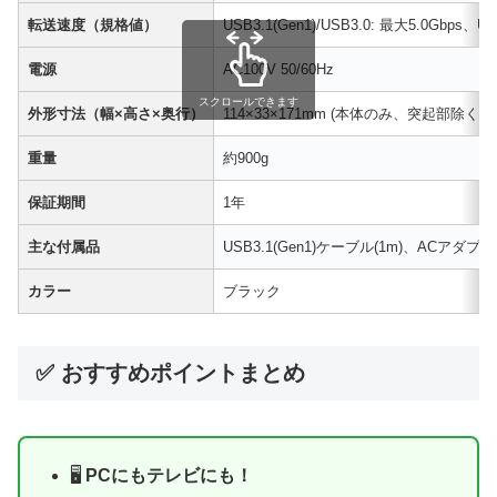
転送速度（規格値）
USB3.1(Gen1)/USB3.0: 最大5.0Gbps、U
電源
AC100V 50/60Hz
スクロールできます
外形寸法（幅×高さ×奥行）
114×33×171mm (本体のみ、突起部除く)
重量
約900g
保証期間
1年
主な付属品
USB3.1(Gen1)ケーブル(1m)、ACア
カラー
ブラック
✅ おすすめポイントまとめ
🖥️
PCにもテレビにも！