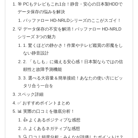
🎯 PCもテレビもこれ1台！静音・安心の日本製HDDで
データ保存の悩みを解決
バッファロー HD-NRLDシリーズのここがスゴイ！
💡 データ保存の不安を解消！バッファロー HD-NRLD
シリーズ 3つの魅力
1. 驚くほどの静かさ！作業やテレビ鑑賞の邪魔をし
ない静音設計
2. 「もしも」に備える安心感！日本製ならではの信
頼性と故障予測機能
3. 選べる大容量＆簡単接続！あなたの使い方にピッ
タリ合う一台を
スペック詳細
✅ おすすめポイントまとめ
📊 実際の口コミを徹底分析！
👍 よくあるポジティブな感想
⚠ よくあるネガティブな感想
🔍 口コミ頻度分析：みんなが評価したポイントは？