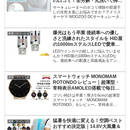
の口コミ！全分解・丸洗いで掃除
のストレスがゼロになる？
サーキュレーターのホコリ掃除や部屋干
しの生乾き臭にお悩みですか？アイリス
オーヤマ WOOZOO DCサーキュレーター
PCF-MKD15ECは、工具不要の全分解丸
洗いでいつでも清潔！静音＆省エネ設計
でエアコン効率もアップし、電気代の負
爆光はもう卒業 後続車への優し
家電・ガジェット
担を軽減します。
さと洗練されたスタイルを HID屋
の1000lmステルスLEDで愛車を
ワンランク上の佇まいへ
LEDウインカーの眩しさに悩んでいませ
んか？HID屋の1000lmステルスLEDな
ら、後続車への配慮と高級感あるアンバ
ー発光を両立。抵抗内蔵のポン付け設計
で、初心者でも簡単に愛車の外観を洗練
されたスタイルへアップグレードできま
スマートウォッチ MONOMAM
家電・ガジェット
す。
ROTONDO レビュー｜超薄型・
常時表示AMOLED搭載で毎日を
彩る
ゴツい時計は卒業！厚さ0.6cmの超薄型
スマートウォッチ「MONOMAM
ROTONDO」をレビュー。常時表示
AMOLED搭載で、ファッション性と機能
性を両立した人気モデルの魅力と口コミ
を徹底解説します。購入前に必見！
猛暑を快適に変える！空調ベスト
家電・ガジェット
おすすめ決定版｜14.8V大風量＆