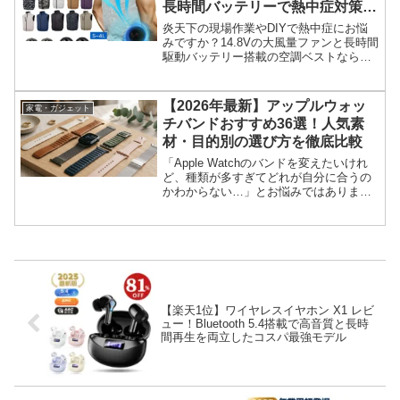
長時間バッテリーで熱中症対策も
万全
炎天下の現場作業やDIYで熱中症にお悩
みですか？14.8Vの大風量ファンと長時間
駆動バッテリー搭載の空調ベストなら、
汗を瞬時に気化させ一日中涼しさをキー
プ。プロも選ぶ最強の猛暑対策アイテム
の実力と失敗しないサイズ選びを徹底解
【2026年最新】アップルウォッ
家電・ガジェット
説します。
チバンドおすすめ36選！人気素
材・目的別の選び方を徹底比較
「Apple Watchのバンドを変えたいけれ
ど、種類が多すぎてどれが自分に合うの
かわからない…」とお悩みではありませ
んか？毎日身につけるApple Watchだか
らこそ、デザインはもちろん、着け心地
や使うシーン（ビジネス、スポーツ、プ
ライ...
【楽天1位】ワイヤレスイヤホン X1 レビ
ュー！Bluetooth 5.4搭載で高音質と長時
間再生を両立したコスパ最強モデル