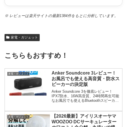
※ レビューは楽天サイトの最新1384件をもとに分析しています。
家電・ガジェット
こちらもおすすめ！
Anker Soundcore 3レビュー！
家電・ガジェット
お風呂でも使える高音質・防水ス
ピーカーの決定版
Anker Soundcore 3を徹底レビュー！
IPX7防水、16W高音質、24時間再生可能
なお風呂でも使えるBluetoothスピーカ
ー。アプリで音質カスタマイズも可能。
口コミ評判やメリット・デメリットも解
説。
【2026最新】アイリスオーヤマ
家電・ガジェット
WOOZOO DCサーキュレーター