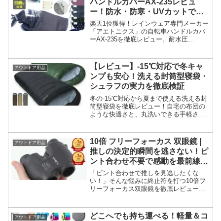
ハンドルカバーAX-235レビュ
ー！防水・防寒・UVカットで一
年中快適
楽天1位獲得！レインウェア専門メーカー
「アエトニクス」の自転車ハンドルカバ
ーAX-235を徹底レビュー。耐水圧
5000mmの防水性、着脱ボアによる防
寒・UVカット機能で365日快適な自転車
ライフを実現。電動アシスト操作性や口
【レビュー】-15℃対応で冬キャ
アウトドア用品
コミ評判もご紹介します。
ンプも安心！洗える封筒型寝袋・
シュラフの実力を徹底検証
冬の-15℃対応から夏まで使える洗える封
筒型寝袋を徹底レビュー！自宅の布団の
ような快適さと、丸洗いできる手軽さが
魅力。スペック、口コミ、デメリットを
分析し、オールシーズン活躍する高性能
シュラフの実力を紹介します。お得な購
10倍 フリーフォーカス 双眼鏡 |
アウトドア用品
入情報も！
推しの決定的瞬間を逃さない！ピ
ント合わせ不要で感動を最前線級
に引き寄せる魔法の双眼鏡
「ピント合わせで推しを見逃したくな
い！」そんな悩みに終止符を打つ10倍フ
リーフォーカス双眼鏡を徹底レビュー。
覗くだけで即ピント！軽量・高画質で感
動の瞬間を逃さない方法と、実際の購入
者のリアルな口コミを紹介します。
どこへでも持ち運べる！軽量＆コ
アウトドア用品