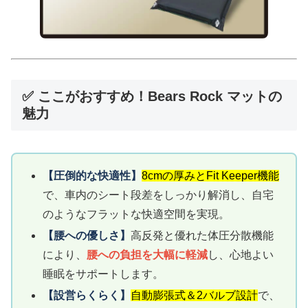
✅ ここがおすすめ！Bears Rock マットの
魅力
【圧倒的な快適性】
8cmの厚みとFit Keeper機能
で、車内のシート段差をしっかり解消し、自宅
のようなフラットな快適空間を実現。
【腰への優しさ】
高反発と優れた体圧分散機能
により、
腰への負担を大幅に軽減
し、心地よい
睡眠をサポートします。
【設営らくらく】
自動膨張式＆2バルブ設計
で、