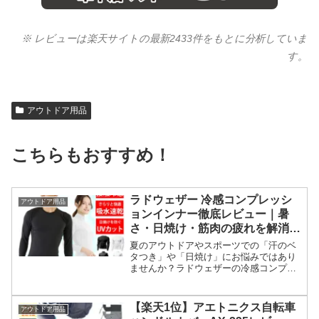
※ レビューは楽天サイトの最新2433件をもとに分析していま
す。
アウトドア用品
こちらもおすすめ！
ラドウェザー 冷感コンプレッシ
アウトドア用品
ョンインナー徹底レビュー｜暑
さ・日焼け・筋肉の疲れを解消す
る最強のスポーツアンダーシャツ
夏のアウトドアやスポーツでの「汗のベ
タつき」や「日焼け」にお悩みではあり
ませんか？ラドウェザーの冷感コンプレ
ッションインナーで、疲労を軽減しつつ
快適な環境を作る方法を解説。失敗しな
いサイズ選びやお手入れ方法まで徹底紹
【楽天1位】アエトニクス自転車
アウトドア用品
介します。