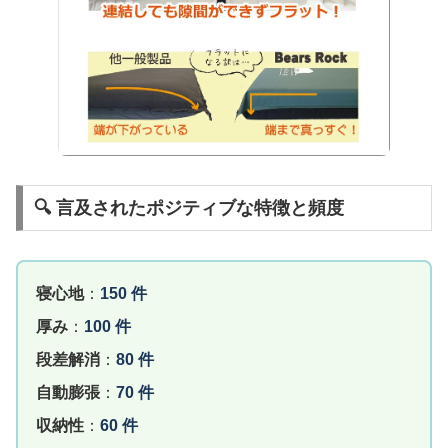
🔍 言及されたポジティブな特徴と頻度
寝心地
：
150 件
厚み
：
100 件
段差解消
：
80 件
自動膨張
：
70 件
収納性
：
60 件