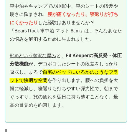
車中泊やキャンプでの睡眠中、車のシートの段差や
硬さに悩まされ、
腰が痛くなったり、寝返りが打ち
にくかったり
した経験はありませんか？
「Bears Rock 車中泊 マット 8cm」は、そんなあなた
の悩みを解消するために生まれました。
8cmという贅沢な厚み
と、
Fit Keeperの高反発・体圧
分散機能
が、デコボコしたシートの段差をしっかり
吸収し、まるで
自宅のベッドにいるかのようなフラ
ットで快適な空間
を作り出します。腰への負担を大
幅に軽減し、寝返りも打ちやすい弾力性で、朝まで
ぐっすり。旅の疲れを翌日に持ち越すことなく、最
高の目覚めを約束します。