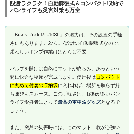
設営ラクラク！自動膨張式＆コンパクト収納で
バンライフも災害対策も万全
「Bears Rock MT-108F」の魅力は、その設置の
手軽
さ
にもあります。
2バルブ設計の自動膨張式
なので、
煩わしいポンプ作業はほとんど不要。
バルブを開けば自然にマットが膨らみ、あっという
間に快適な寝床が完成します。使用後は
コンパクト
に丸めて付属の収納袋
に入れれば、場所を取らず持
ち運びもスムーズ。この手軽さは、移動が多いバン
ライフ愛好者にとって
最高の車中泊グッズ
となるで
しょう。
また、突然の災害時には、このマット一枚が心強い