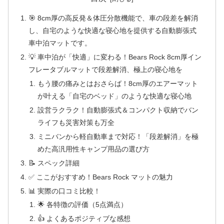
🎯 8cm厚の高反発＆体圧分散機能で、車の段差を解消
し、自宅のような快適な寝心地を提供する自動膨張式
車中泊マットです。
💡 車中泊が「快適」に変わる！Bears Rock 8cm厚イン
フレータブルマットで段差解消、極上の寝心地を
もう腰の痛みとはおさらば！8cm厚のエアーマット
が叶える「自宅のベッド」のような快適な寝心地
設営ラクラク！自動膨張式＆コンパクト収納でバン
ライフも災害対策も万全
ミニバンから軽自動車まで対応！「段差解消」を極
めた高汎用性キャンプ用品の選び方
📝 スペック詳細
✅ ここがおすすめ！Bears Rock マットの魅力
📊 実際の口コミ比較！
🌟 各特徴の評価（5点満点）
👍 よくあるポジティブな感想