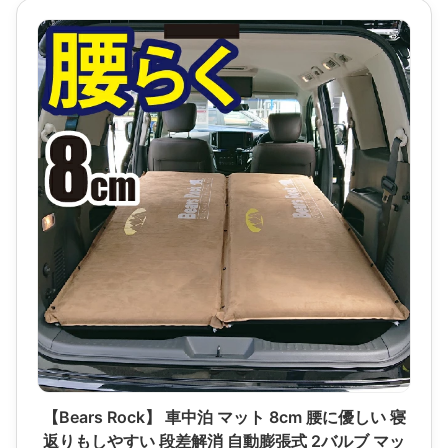
【Bears Rock】 車中泊 マット 8cm 腰に優しい 寝
返りもしやすい 段差解消 自動膨張式 2バルブ マッ