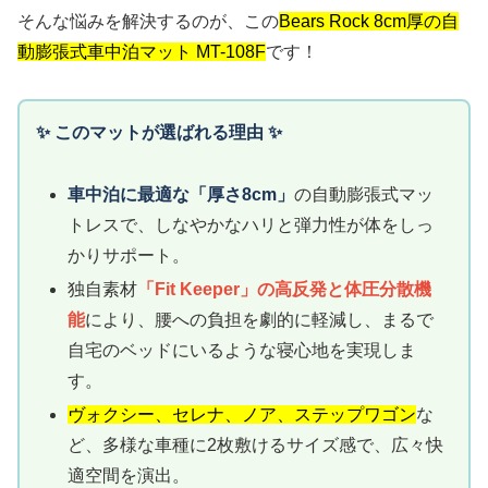
そんな悩みを解決するのが、この
Bears Rock 8cm厚の自
動膨張式車中泊マット MT-108F
です！
✨ このマットが選ばれる理由 ✨
車中泊に最適な「厚さ8cm」
の自動膨張式マッ
トレスで、しなやかなハリと弾力性が体をしっ
かりサポート。
独自素材
「Fit Keeper」の高反発と体圧分散機
能
により、腰への負担を劇的に軽減し、まるで
自宅のベッドにいるような寝心地を実現しま
す。
ヴォクシー、セレナ、ノア、ステップワゴン
な
ど、多様な車種に2枚敷けるサイズ感で、広々快
適空間を演出。