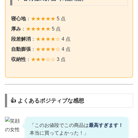
寝心地
：
★★★★★
5 点
厚み
：
★★★★★
5 点
段差解消
：
★★★★☆
4 点
自動膨張
：
★★★★☆
4 点
収納性
：
★★★☆☆
3 点
👍 よくあるポジティブな感想
「このお値段でこの商品は
最高すぎます！
本当に買ってよかった！」