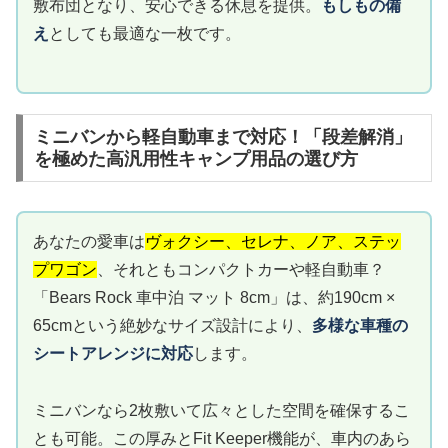
敷布団となり、安心できる休息を提供。
もしもの備
え
としても最適な一枚です。
ミニバンから軽自動車まで対応！「段差解消」
を極めた高汎用性キャンプ用品の選び方
あなたの愛車は
ヴォクシー、セレナ、ノア、ステッ
プワゴン
、それともコンパクトカーや軽自動車？
「Bears Rock 車中泊 マット 8cm」は、約190cm ×
65cmという絶妙なサイズ設計により、
多様な車種の
シートアレンジに対応
します。
ミニバンなら2枚敷いて広々とした空間を確保するこ
とも可能。この厚みとFit Keeper機能が、車内のあら