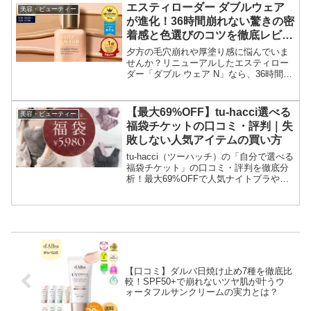
す。あなたも理想のストレートヘアを手
エスティローダー ダブルウェア
美容・ビューティー
に入れましょう！
が進化！36時間崩れない驚きの密
着感と色選びのコツを徹底レビュ
ー
夕方の毛穴崩れや厚塗り感に悩んでいま
せんか？リニューアルしたエスティロー
ダー「ダブル ウェア N」なら、36時間崩
れない鉄壁の密着力で理想の陶器肌をキ
ープ。プロが教えるムラのない塗り方や
色選びのポイントを徹底解説します。
【最大69%OFF】tu-hacci選べる
美容・ビューティー
福袋チケットの口コミ・評判｜失
敗しない人気アイテムの買い方
tu-hacci（ツーハッチ）の「自分で選べる
福袋チケット」の口コミ・評判を徹底分
析！最大69%OFFで人気ナイトブラやル
ームウェアを失敗せずに手に入れる方
法、購入時の注意点まで詳しく解説。年
に一度のチャンスをお見逃しなく！
【口コミ】ダルバ日焼け止め7種を徹底比
較！SPF50+で崩れないツヤ肌が叶うウ
ォータフルサンクリームの実力とは？