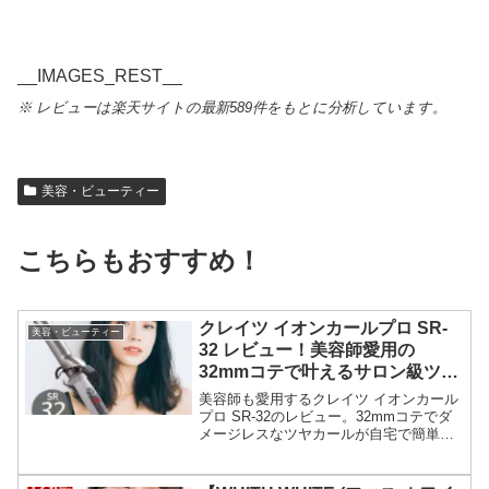
__IMAGES_REST__
※ レビューは楽天サイトの最新589件をもとに分析しています。
美容・ビューティー
こちらもおすすめ！
クレイツ イオンカールプロ SR-
美容・ビューティー
32 レビュー！美容師愛用の
32mmコテで叶えるサロン級ツヤ
カール
美容師も愛用するクレイツ イオンカール
プロ SR-32のレビュー。32mmコテでダ
メージレスなツヤカールが自宅で簡単に
実現！プロ仕様なのに使いやすく、忙し
い朝でもサロン級の仕上がりに。口コミ
や評判も分析。購入前にチェック！