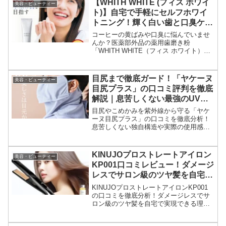
【WHITH WHITE (フィス ホワイ
美容・ビューティー
ト)】自宅で手軽にセルフホワイ
トニング！輝く白い歯と口臭ケア
を叶える医薬部外品薬用歯磨き粉
コーヒーの黄ばみや口臭に悩んでいませ
んか？医薬部外品の薬用歯磨き粉
「WHITH WHITE（フィス ホワイト）」
なら、自宅で手軽にホワイトニングとト
ータルケアが可能です。口コミ評価の高
い使用感と、ステイン除去・口臭予防効
目尻まで徹底ガード！「ヤケーヌ
美容・ビューティー
果を徹底レビューし、お得な購入方法も
目尻プラス」の口コミ評判を徹底
ご紹介します。
解説｜息苦しくない最強のUVカ
ットフェイスカバー
目尻やこめかみを紫外線から守る「ヤケ
ーヌ目尻プラス」の口コミを徹底分析！
息苦しくない独自構造や実際の使用感、
メリット・デメリットを詳しく解説しま
す。夏のアウトドアや日焼け対策に最適
な理由とは？
KINUJOプロストレートアイロン
美容・ビューティー
KP001口コミレビュー！ダメージ
レスでサロン級のツヤ髪を自宅で
体験
KINUJOプロストレートアイロンKP001
の口コミを徹底分析！ダメージレスでサ
ロン級のツヤ髪を自宅で実現できる理由
とは？速乾、シルクプレート、温度調節
など、その魅力と評判を詳しく解説しま