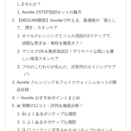
しませんか？
Aurelie 2STEP洗顔セットの魅力
【MEGUMI開発】Aurelieで叶える、新感覚の「落とし
て、潤す」スキンケア
オイルクレンジングとジェル洗顔の2ステップで、
頑固な黒ずみ・角栓を徹底オフ！
マツエクOK＆無添加設計！デリケートな肌にも優
しい保湿スキンケア
プロのこだわりが生んだ、次世代のエイジングケア
（*）
Aurelie クレンジング＆フェイスウォッシュセットの製
品仕様
✅ Aurelie おすすめポイントまとめ
📊 実際の口コミ・評判を徹底分析！
👍 よくあるポジティブな感想
⚠ よくあるネガティブな感想
🔍 口コミでよく言及されるポジティブなポイント