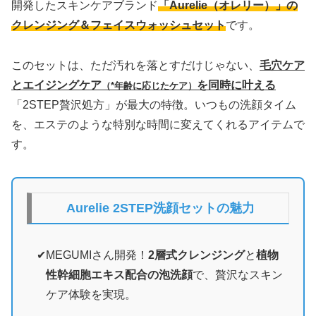
開発したスキンケアブランド
「Aurelie（オレリー）」の
クレンジング＆フェイスウォッシュセット
です。
このセットは、ただ汚れを落とすだけじゃない、
毛穴ケア
とエイジングケア
を同時に叶える
（*年齢に応じたケア）
「2STEP贅沢処方」が最大の特徴。いつもの洗顔タイム
を、エステのような特別な時間に変えてくれるアイテムで
す。
Aurelie 2STEP洗顔セットの魅力
MEGUMIさん開発！
2層式クレンジング
と
植物
性幹細胞エキス配合の泡洗顔
で、贅沢なスキン
ケア体験を実現。