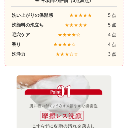
🌟 各項目の評価（5点満点）
洗い上がりの保湿感
★★★★★
5 点
洗顔料の泡立ち
★★★★★
5 点
毛穴ケア
★★★★☆
4 点
香り
★★★★☆
4 点
洗浄力
★★★☆☆
3 点