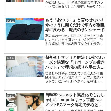
を徹底レビュー！34色の豊富な本体カラ
ー（推し色も可）と10書体、6色のインキ
色から選べる魅力を解説。珍しい苗字対
応や使い勝手も紹介し、あなただけのオ
リジナルネーム印作成を応援します。
もう「あつっ！」と言わせない！
日用品
傘のように開くだけで車内が別世
界に変わる、魔法のサンシェード
夏の車内サウナに悩んでいませんか？傘
のようにパッと開くだけで設置完了、強
力な遮熱効果で車内温度を抑える最強の
車用サンシェードを徹底レビュー。口コ
ミや注意点も詳しく解説します。
熱帯夜もサラリと解決！1枚で3シ
日用品
ーズン快適な「リバーシブル敷き
パッド」で理想の眠りを手に入れ
る
寝苦しい熱帯夜に悩んでいませんか？接
触冷感とタオル地のリバーシブル敷きパ
ッドで、寝汗やムレを解消。速乾性・抗
菌防臭機能付きで洗濯も簡単。家族の快
眠を支える選び方とリアルな口コミを徹
底解説します。
自転車ヘルメット義務化でもおし
日用品
ゃれに！sopotaキャップ型ヘル
メットSGマーク認定で安心とス
タイルを両立
自転車ヘルメットの着用努力義務化で何