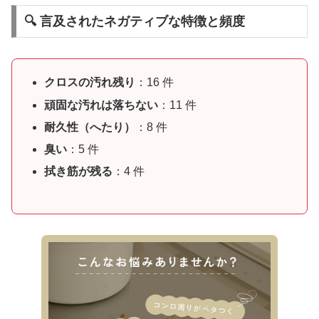
🔍 言及されたネガティブな特徴と頻度
クロスの汚れ残り
：16 件
頑固な汚れは落ちない
：11 件
耐久性（へたり）
：8 件
臭い
：5 件
拭き筋が残る
：4 件