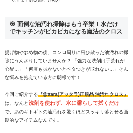
🎯 面倒な油汚れ掃除はもう卒業！水だけ
でキッチンがピカピカになる魔法のクロス
揚げ物や炒め物の後、コンロ周りに飛び散った油汚れの掃
除にうんざりしていませんか？ 「強力な洗剤は手荒れが
心配…」「何度も拭かないとベタつきが取れない…」そん
な悩みを抱えている方に朗報です！
今回ご紹介する
『@ttara(アッタラ)正規品 油汚れクロス』
洗剤を使わず、水に濡らして拭くだけ
は、なんと
で、あのギトギトの油汚れを驚くほどスッキリ落とせる画
期的なアイテムなんです。