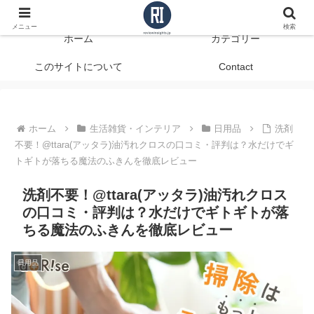
データで見る、本当に役立つ商品レビュー
メニュー
検索
ホーム
カテゴリー
このサイトについて
Contact
ホーム
生活雑貨・インテリア
日用品
洗剤
不要！@ttara(アッタラ)油汚れクロスの口コミ・評判は？水だけでギ
トギトが落ちる魔法のふきんを徹底レビュー
洗剤不要！@ttara(アッタラ)油汚れクロス
の口コミ・評判は？水だけでギトギトが落
ちる魔法のふきんを徹底レビュー
日用品