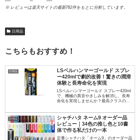
※ レビューは楽天サイトの最新782件をもとに分析しています。
日用品
こちらもおすすめ！
LSベルハンマーゴールド スプレ
日用品
ー420mlで劇的改善！驚きの潤滑
体験と長寿命化を実現
LSベルハンマーゴールド スプレー420ml
で、機械の異音やきしみを解消し、長寿
命化を実現しませんか？最高クラスの極
圧潤滑性能と強力な防錆効果で、バイ
ク、自転車、工具、ドアまであらゆる機
械部品が新次元のスムーズさに。驚きの
シャチハタ ネーム9 オーダー品
日用品
体験を今すぐ！
レビュー｜34色の推し色と10書
体で作る私だけの一本
定番シャチハタ「ネーム9」のオーダー品