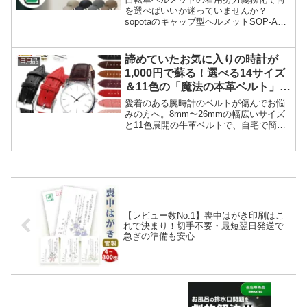
を選べばいいか迷っていませんか？
sopotaのキャップ型ヘルメットSOP-AH
なら、SGマーク認定の安全性と普段着に
馴染むデザイン、約259gの軽量設計で毎
日の通勤や送迎の負担を軽減します。
諦めていたお気に入りの時計が
日用品
1,000円で蘇る！選べる14サイズ
＆11色の「魔法の本革ベルト」
で、毎朝の手元に自信とときめき
愛着のある腕時計のベルトが傷んでお悩
を
みの方へ。8mm〜26mmの幅広いサイズ
と11色展開の牛革ベルトで、自宅で簡単
に新品のような輝きを取り戻せます。工
具付きで初心者でも5分で完了する、賢い
メンテナンス方法をご紹介します。
【レビュー数No.1】喪中はがき印刷はこ
れで決まり！切手不要・最短翌日発送で
急ぎの準備も安心