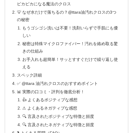
ピカピカになる魔法のクロス
💡 なぜ水だけで落ちるの？@ttara油汚れクロスの3つ
の秘密
もうゴシゴシ洗いは不要！洗剤いらずで手肌にも優
しい
秘密は特殊マイクロファイバー！汚れを絡め取る驚
きの仕組み
お手入れも超簡単！サッとすすぐだけで繰り返し使
える
スペック詳細
✅ @ttara 油汚れクロスのおすすめポイント
📊 実際の口コミ・評判を徹底分析！
👍 よくあるポジティブな感想
⚠ よくあるネガティブな感想
🔍 言及されたポジティブな特徴と頻度
🔍 言及されたネガティブな特徴と頻度
❓ よくある質問（FAQ）