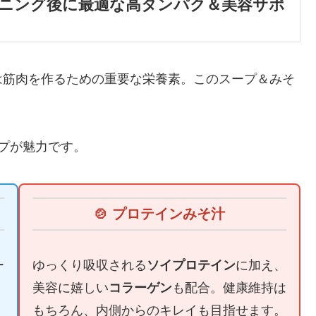
ーニング後に最適な高タンパク＆美容サポ
は筋肉を作るための重要な栄養素。このスープ＆みそ
。
プが魅力です。
🍲 プロテインみそ汁
ー
ゆっくり吸収される
ソイプロテイン
に加え、
、
美容に嬉しい
コラーゲン
も配合。健康維持は
もちろん、内側からのキレイも目指せます。