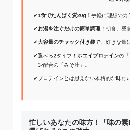
1食でたんぱく質20g！
手軽に理想のカ
お湯を注ぐだけの簡単調理！
朝食、昼
大容量のチャック付き袋
で、好きな量
選べる2タイプ！
ホエイプロテイン
の「
ン
配合の「みそ汁」。
プロテインとは思えない本格的な味わ
忙しいあなたの味方！「味の素