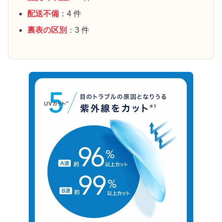
配送不備
：4 件
裏表の区別
：3 件