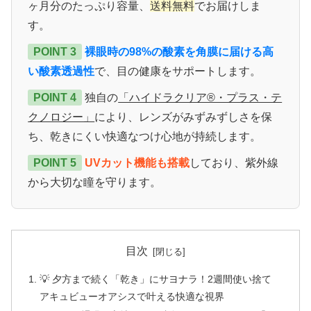
ヶ月分のたっぷり容量、
送料無料
でお届けしま
す。
POINT 3
裸眼時の98%の酸素を角膜に届ける高
い酸素透過性
で、目の健康をサポートします。
POINT 4
独自の
「ハイドラクリア®・プラス・テ
クノロジー」
により、レンズがみずみずしさを保
ち、乾きにくい快適なつけ心地が持続します。
POINT 5
UVカット機能も搭載
しており、紫外線
から大切な瞳を守ります。
目次
💡 夕方まで続く「乾き」にサヨナラ！2週間使い捨て
アキュビューオアシスで叶える快適な視界