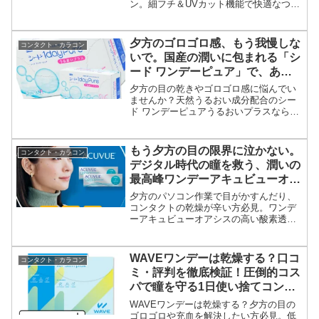
ン。細フチ＆UVカット機能で快適なつけ
心地。今なら2箱購入で1箱無料キャンペ
ーン中！理想の裸眼風を体験。
夕方のゴロゴロ感、もう我慢しな
コンタクト・カラコン
いで。国産の潤いに包まれる「シ
ード ワンデーピュア」で、あな
たの瞳に最高の休息を。
夕方の目の乾きやゴロゴロ感に悩んでい
ませんか？天然うるおい成分配合のシー
ド ワンデーピュアうるおいプラスなら、
一日中快適な付け心地が続きます。96枚
入りの大容量セットで、毎日の瞳ケアを
賢く、快適にサポートします。
もう夕方の目の限界に泣かない。
コンタクト・カラコン
デジタル時代の瞳を救う、潤いの
最高峰ワンデーアキュビューオア
シスで輝く毎日へ
夕方のパソコン作業で目がかすんだり、
コンタクトの乾燥が辛い方必見。ワンデ
ーアキュビューオアシスの高い酸素透過
性と保湿力を徹底検証。シリコーンハイ
ドロゲル素材で、夜まで続く裸眼のよう
な快適な装用感を体験しませんか。
WAVEワンデーは乾燥する？口コ
コンタクト・カラコン
ミ・評判を徹底検証！圧倒的コス
パで瞳を守る1日使い捨てコンタ
クトの正体
WAVEワンデーは乾燥する？夕方の目の
ゴロゴロや充血を解決したい方必見。低