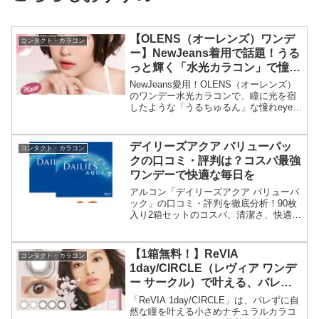
【OLENS（オーレンズ）ワンデ
コンタクト・カラコン
ー】NewJeans着用で話題！うる
っと輝く「水光カラコン」で憧れ
の瞳に
NewJeans愛用！OLENS（オーレンズ）
のワンデー水光カラコンで、瞳に光を宿
したような「うるちゅるん」な憧れeyeを
演出。豊富なラインナップと1日使い捨て
の便利さで、毎日を輝かせよう！
デイリーズアクア バリューパッ
コンタクト・カラコン
クの口コミ・評判は？コスパ最強
ワンデーで快適な毎日を
アルコン「デイリーズアクア バリューパ
ック」の口コミ・評判を徹底分析！90枚
入り2箱セットのコスパ、清潔さ、快適な
つけ心地で、あなたの毎日をもっと快適
に。購入前に知っておきたい情報も掲
載。
【1箱無料！】ReVIA
コンタクト・カラコン
1day/CIRCLE（レヴィア ワンデ
ー サークル）で叶える、バレな
い自然な瞳！小さめナチュラルカ
「ReVIA 1day/CIRCLE」は、バレずに自
ラコンでこっそり盛れる秘密
然な瞳を叶える小さめナチュラルカラコ