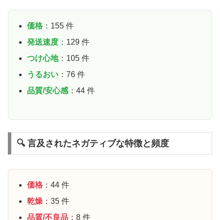
価格
：155 件
発送速度
：129 件
つけ心地
：105 件
うるおい
：76 件
品質/安心感
：44 件
🔍 言及されたネガティブな特徴と頻度
価格
：44 件
乾燥
：35 件
品質/不良品
：8 件