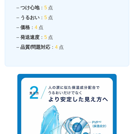
–
つけ心地
：
5
点
–
うるおい
：
5
点
–
価格
：
4
点
–
発送速度
：
5
点
–
品質/問題対応
：
4
点