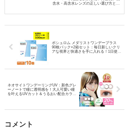
含水・高含水レンズの正しい選び方と、
実際の口コミ評判を徹底解説。UVカット
付きで瞳の健康も守れるコスパ最強コン
タクトの真実を公開します。
ボシュロム メダリストワンデープラス
90枚パック×2箱セット：毎日新しいクリ
アな視界と快適さを手に入れる！1日使い
捨てコンタクトの決定版
ネオサイトワンデーリングUV：新色グレ
ーノートで瞳に透明感を！大人可愛い瞳
を叶えるUVカット＆うるおい配合カラコ
ン
コメント