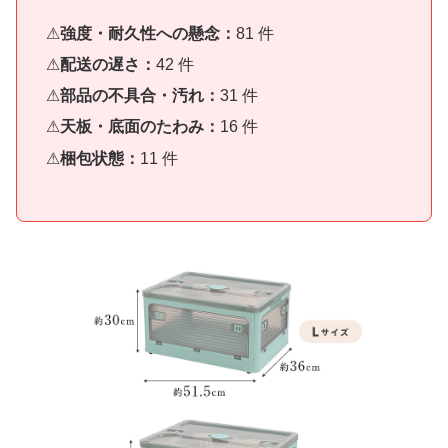
強度・耐久性への懸念：
81 件
配送の遅さ：
42 件
部品の不具合・汚れ：
31 件
天板・底面のたわみ：
16 件
梱包状態：
11 件