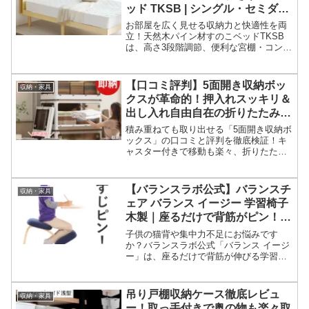
ッド TKSB | シングル・セミダブ
ル・ダブル対応のおしゃれな収納
お部屋を広く見せる収納力と快適性を両
ベッドフレーム
立！天然木パイン材すのこベッドTKSB
は、高さ3段階調節、便利な宮棚・コンセ
ント付き。シングルからダブルまで対応
し、湿気対策も万全。コスパ抜群のおし
ゃれなベッドフレームの全貌を徹底解説
【口コミ評判】5面開き収納ボッ
収納・家具
します。
クスが革命的！押入れスッキリ＆
出し入れ自由自在の折りたたみケ
ースを徹底レビュー
積み重ねても取り出せる「5面開き収納ボ
ックス」の口コミと評判を徹底検証！キ
ャスター付きで移動も楽々、折りたたみ
可能なおしゃれな収納ケースのメリッ
ト・デメリット、実際の使用感まで詳し
くレビューします。収納ストレスから解
【バランスラボ公式】バランスチ
収納・家具
放されたい方は必見です。
ェア バランス イージー 学習椅子
木製｜座るだけで背筋がピン！子
供の集中力と一生モノの姿勢を育
子供の猫背や集中力不足にお悩みです
む北欧デザインの日本製チェア
か？バランスラボ公式「バランス イージ
ー」は、座るだけで背筋が伸びる学習椅
子。北欧デザインの日本製で、成長に合
わせて調整可能。10年保証付きの姿勢矯
正チェアの口コミと魅力を徹底解説し、
吊り戸棚収納ケース徹底レビュ
収納・家具
購入を促します。
ー！取っ手付きで奥の物も楽々取