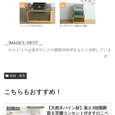
__IMAGES_REST__
※ レビューは楽天サイトの最新1604件をもとに分析していま
す。
収納・家具
こちらもおすすめ！
【天然木パイン材】高さ3段階調
収納・家具
節＆宮棚コンセント付きすのこベ