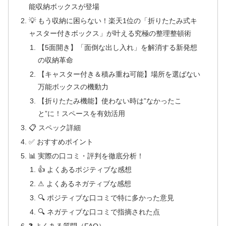
能収納ボックスが登場
💡 もう収納に困らない！楽天1位の「折りたたみ式キ
ャスター付きボックス」が叶える究極の整理整頓術
【5面開き】「面倒な出し入れ」を解消する新発想
の収納革命
【キャスター付き＆積み重ね可能】場所を選ばない
万能ボックスの機動力
【折りたたみ機能】使わない時は”なかったこ
と”に！スペースを有効活用
📋 スペック詳細
✅ おすすめポイント
📊 実際の口コミ・評判を徹底分析！
👍 よくあるポジティブな感想
⚠ よくあるネガティブな感想
🔍 ポジティブな口コミで特に多かった意見
🔍 ネガティブな口コミで指摘された点
❓ よくある質問（FAQ）