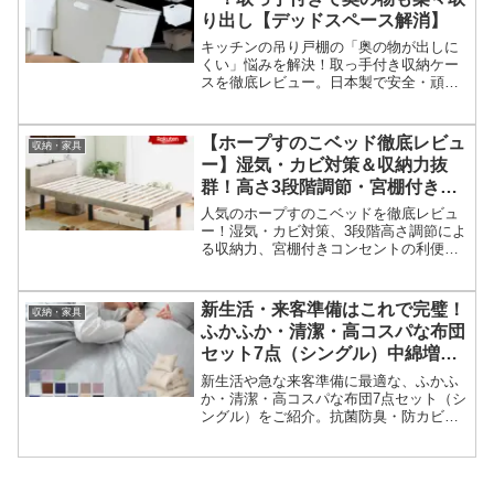
り出し【デッドスペース解消】
キッチンの吊り戸棚の「奥の物が出しに
くい」悩みを解決！取っ手付き収納ケー
スを徹底レビュー。日本製で安全・頑
丈、豊富なサイズ展開でデッドスペース
を解消する方法とリアルな口コミ評判を
紹介します。
【ホープすのこベッド徹底レビュ
収納・家具
ー】湿気・カビ対策＆収納力抜
群！高さ3段階調節・宮棚付き多
機能シングルベッドフレーム
人気のホープすのこベッドを徹底レビュ
ー！湿気・カビ対策、3段階高さ調節によ
る収納力、宮棚付きコンセントの利便性
を解説。購入前に知っておきたい口コミ
の懸念点（すのこの強度など）も正直に
紹介し、購入を促します。
新生活・来客準備はこれで完璧！
収納・家具
ふかふか・清潔・高コスパな布団
セット7点（シングル）中綿増量
1.6kg
新生活や急な来客準備に最適な、ふかふ
か・清潔・高コスパな布団7点セット（シ
ングル）をご紹介。抗菌防臭・防カビ加
工でいつでも清潔、自宅で丸洗いも可
能。収納袋付きで場所も取らず、快適な
眠りをサポートします。