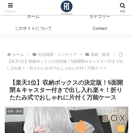
データで見る、本当に役立つ商品レビュー
メニュー
検索
ホーム
カテゴリー
このサイトについて
Contact
ホーム
生活雑貨・インテリア
収納・家具
【楽天1位】収納ボックスの決定版！5面開閉＆キャスター付きで出
し入れ楽々！折りたたみ式でおしゃれに片付く万能ケース
【楽天1位】収納ボックスの決定版！5面開
閉＆キャスター付きで出し入れ楽々！折り
たたみ式でおしゃれに片付く万能ケース
収納・家具