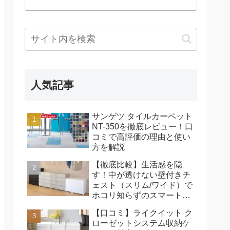
人気記事
サンゲツ タイルカーペット
NT-350を徹底レビュー！口
コミで高評価の理由と使い
方を解説
【徹底比較】生活感を隠
す！中が透けない壁付きチ
ェスト（スリム/ワイド）で
ホコリ知らずのスマート収
納を叶える秘訣
【口コミ】ライクイット ク
ローゼットシステム収納ケ