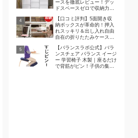
ースを徹底レビュー！デッ
ドスペースゼロで収納力が
劇的アップ
【口コミ評判】5面開き収
納ボックスが革命的！押入
れスッキリ＆出し入れ自由
自在の折りたたみケースを
徹底レビュー
【バランスラボ公式】バラ
ンスチェア バランス イージ
ー 学習椅子 木製｜座るだけ
で背筋がピン！子供の集中
力と一生モノの姿勢を育む
北欧デザインの日本製チェ
ア