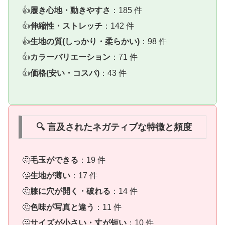
履き心地・動きやすさ
：185 件
伸縮性・ストレッチ
：142 件
生地の質(しっかり・柔らかい)
：98 件
カラーバリエーション
：71 件
価格(安い・コスパ)
：43 件
🔍 言及されたネガティブな特徴と頻度
毛玉ができる
：19 件
生地が薄い
：17 件
膝に穴が開く・破れる
：14 件
色味が写真と違う
：11 件
サイズが小さい・丈が短い
：10 件