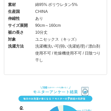
素材
綿95% ポリウレタン5%
生産国
CHINA
伸縮性
あり
サイズ展開
90cm～160cm
裾の長さ
10分丈
対象
ユニセックス（キッズ）
洗濯方法
洗濯機洗い可(弱い洗濯処理) / 漂白剤
使用不可 / 乾燥機使用不可 / 日陰つり
干し