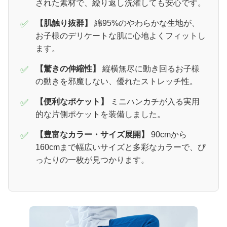
された素材で、繰り返し洗濯しても安心です。
✅
【肌触り抜群】
綿95%のやわらかな生地が、
お子様のデリケートな肌に心地よくフィットし
ます。
✅
【驚きの伸縮性】
縦横無尽に動き回るお子様
の動きを邪魔しない、優れたストレッチ性。
✅
【便利なポケット】
ミニハンカチが入る実用
的な片側ポケットを装備しました。
✅
【豊富なカラー・サイズ展開】
90cmから
160cmまで幅広いサイズと多彩なカラーで、ぴ
ったりの一枚が見つかります。