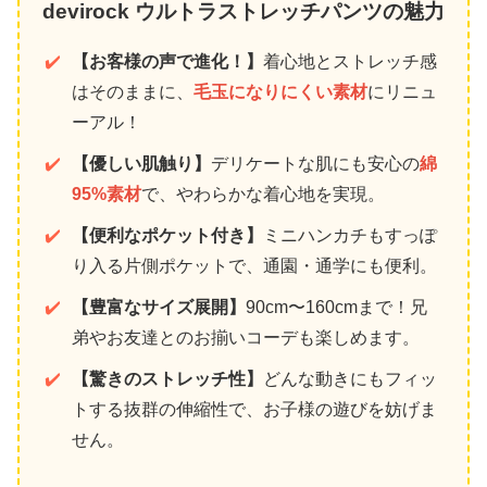
devirock ウルトラストレッチパンツの魅力
✔️
【お客様の声で進化！】
着心地とストレッチ感
はそのままに、
毛玉になりにくい素材
にリニュ
ーアル！
✔️
【優しい肌触り】
デリケートな肌にも安心の
綿
95%素材
で、やわらかな着心地を実現。
✔️
【便利なポケット付き】
ミニハンカチもすっぽ
り入る片側ポケットで、通園・通学にも便利。
✔️
【豊富なサイズ展開】
90cm〜160cmまで！兄
弟やお友達とのお揃いコーデも楽しめます。
✔️
【驚きのストレッチ性】
どんな動きにもフィッ
トする抜群の伸縮性で、お子様の遊びを妨げま
せん。