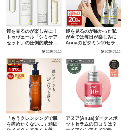
鏡を見るのが楽しみに！
鏡を見るのが怖かった私
トゥヴェール「シミケア
が今では毎日が楽しみに
セット」の圧倒的成分と
Anuaのビタミン10セラム
口コミを徹底検証
で毛穴くすみ悩みにサヨ
2026.05.18
2026.05.16
ナラしませんか
スキンケア・コスメ
スキンケア・コスメ
「もうクレンジングで肌
アヌア(Anua)ダークスポ
を痛めたくない…」頑固
ットセラムの口コミは？
なメイクもするんと落ち
ナイアシンアミド10%配