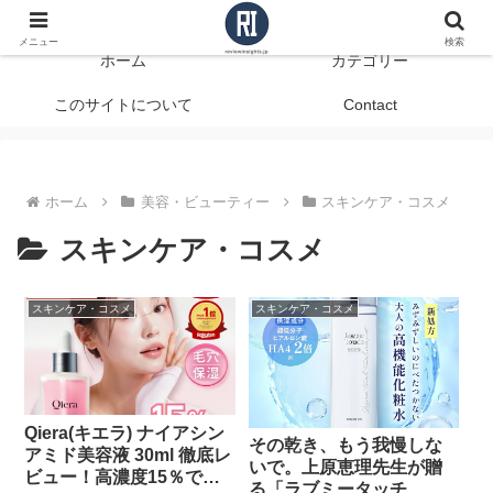
データで見る、本当に役立つ商品レビュー
メニュー
検索
ホーム
カテゴリー
このサイトについて
Contact
ホーム
美容・ビューティー
スキンケア・コスメ
スキンケア・コスメ
スキンケア・コスメ
スキンケア・コスメ
Qiera(キエラ) ナイアシン
その乾き、もう我慢しな
アミド美容液 30ml 徹底レ
いで。上原恵理先生が贈
ビュー！高濃度15％で毛
る「ラブミータッチ