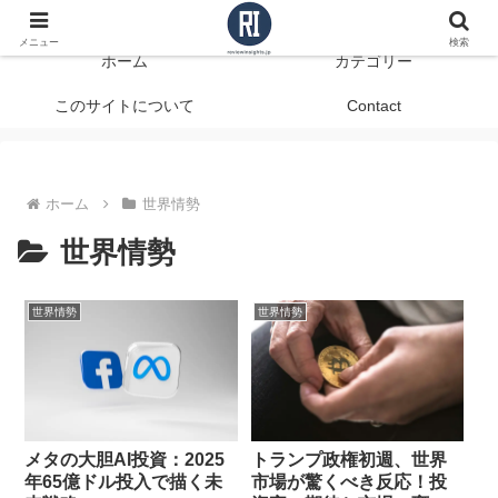
データで見る、本当に役立つ商品レビュー
メニュー
検索
ホーム
カテゴリー
このサイトについて
Contact
ホーム
世界情勢
世界情勢
世界情勢
世界情勢
メタの大胆AI投資：2025
トランプ政権初週、世界
年65億ドル投入で描く未
市場が驚くべき反応！投