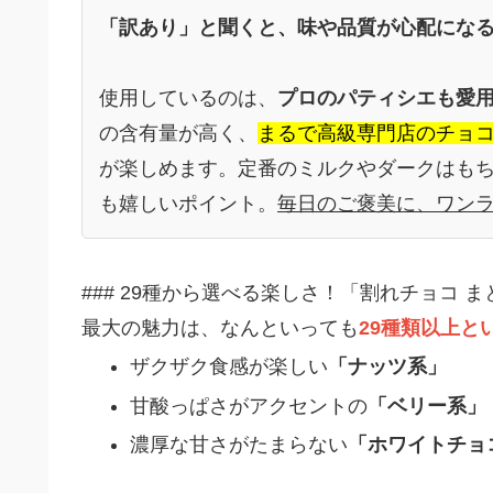
「訳あり」と聞くと、味や品質が心配にな
使用しているのは、
プロのパティシエも愛
の含有量が高く、
まるで高級専門店のチョ
が楽しめます。定番のミルクやダークはも
も嬉しいポイント。
毎日のご褒美に、ワン
### 29種から選べる楽しさ！「割れチョコ
最大の魅力は、なんといっても
29種類以上と
ザクザク食感が楽しい
「ナッツ系」
甘酸っぱさがアクセントの
「ベリー系」
濃厚な甘さがたまらない
「ホワイトチョ