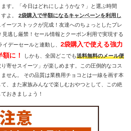
きます。「今日はどれにしようかな？」と選ぶ時間
ますよ。
2袋購入で半額になるキャンペーンを利用し
スイーツストックが完成！友達へのちょっとしたプレ
# 見逃し厳禁！セール情報とクーポン利用で実現する
2袋購入で使える強力
ライデーセールと連動し、
半額に！
しかも、全国どこでも
送料無料のメール便
取り寄せスイーツ」が楽しめます。この圧倒的なコス
ません。 その品質は業務用チョコとは一線を画す本
して、また家族みんなで楽しむおやつとして、この絶
しておきましょう！